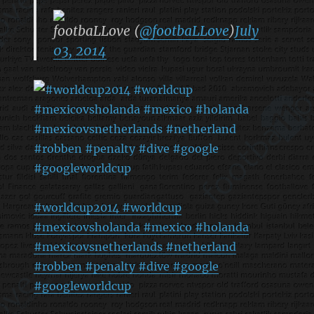
footbaLLove (
@footbaLLove
)
July
03, 2014
#worldcup2014 #worldcup
#mexicovsholanda #mexico #holanda
#mexicovsnetherlands #netherland
#robben #penalty #dive #google
#googleworldcup