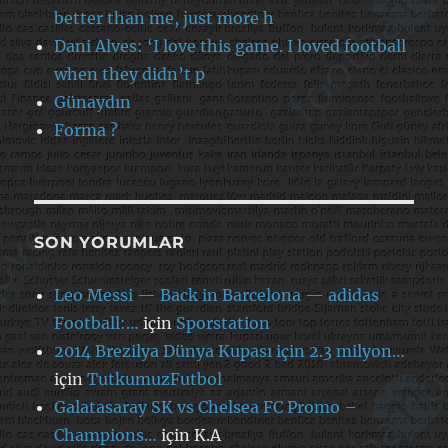
better than me, just more h
Dani Alves: ‘I love this game. I loved football
when they didn’t p
Günaydın
Forma ?
SON YORUMLAR
Leo Messi — Back in Barcelona — adidas
Football:…
için
Sporstation
2014 Brezilya Dünya Kupası için 2.3 milyon…
için
TutkumuzFutbol
Galatasaray SK vs Chelsea FC Promo –
Champions…
için
K.A