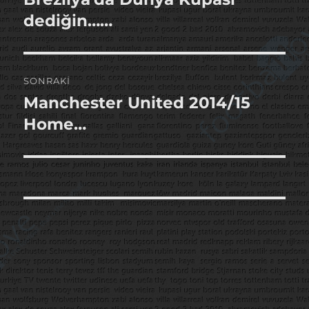
yazı:
dediğin……
SONRAKI
Manchester United 2014/15
Sonraki
yazı:
Home…