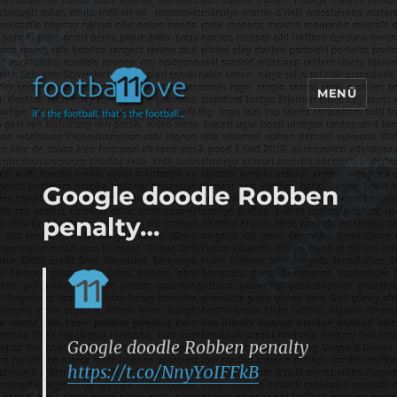
MENÜ
footbaLLove
Google doodle Robben
penalty…
Google doodle Robben penalty
https://t.co/NnyY0IFFkB