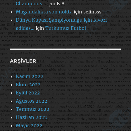
Champions…
için
K.A
Magandalıkta son nokta
için
selinsss
Dünya Kupası Şampiyonluğu için favori
adidas…
için
Tutkumuz Futbol
ARŞIVLER
Kasım 2022
Ekim 2022
Eylül 2022
Ağustos 2022
Temmuz 2022
Haziran 2022
Mayıs 2022