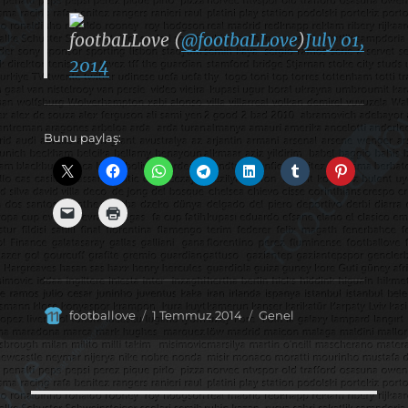
footbaLLove (
@footbaLLove
)
July 01,
2014
Bunu paylaş:
Yazar
Yayın
Kategoriler
footballove
1 Temmuz 2014
Genel
tarihi