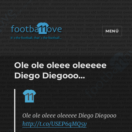
MENÜ
footbaLLove
Ole ole oleee oleeeee
Diego Diegooo…
Ole ole oleee oleeeee Diego Diegooo
http://t.co/USEP6qMQ5y