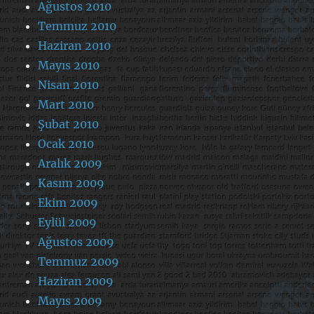
Ağustos 2010
Temmuz 2010
Haziran 2010
Mayıs 2010
Nisan 2010
Mart 2010
Şubat 2010
Ocak 2010
Aralık 2009
Kasım 2009
Ekim 2009
Eylül 2009
Ağustos 2009
Temmuz 2009
Haziran 2009
Mayıs 2009