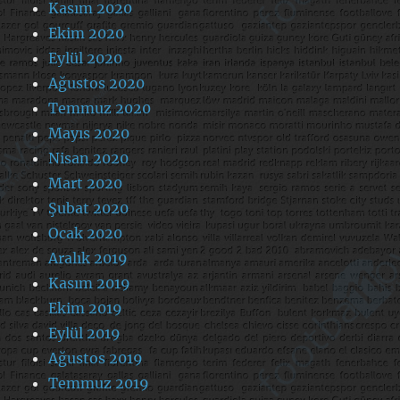
Kasım 2020
Ekim 2020
Eylül 2020
Ağustos 2020
Temmuz 2020
Mayıs 2020
Nisan 2020
Mart 2020
Şubat 2020
Ocak 2020
Aralık 2019
Kasım 2019
Ekim 2019
Eylül 2019
Ağustos 2019
Temmuz 2019