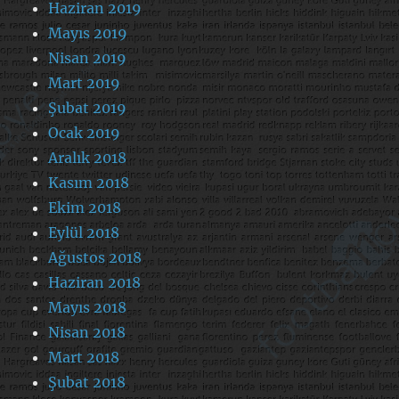
Haziran 2019
Mayıs 2019
Nisan 2019
Mart 2019
Şubat 2019
Ocak 2019
Aralık 2018
Kasım 2018
Ekim 2018
Eylül 2018
Ağustos 2018
Haziran 2018
Mayıs 2018
Nisan 2018
Mart 2018
Şubat 2018