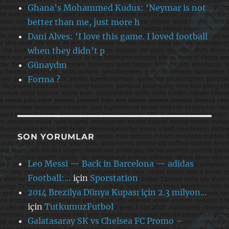
Ghana’s Mohammed Kudus: ‘Neymar is not
better than me, just more h
Dani Alves: ‘I love this game. I loved football
when they didn’t p
Günaydın
Forma ?
SON YORUMLAR
Leo Messi — Back in Barcelona — adidas
Football:…
için
Sporstation
2014 Brezilya Dünya Kupası için 2.3 milyon…
için
TutkumuzFutbol
Galatasaray SK vs Chelsea FC Promo –