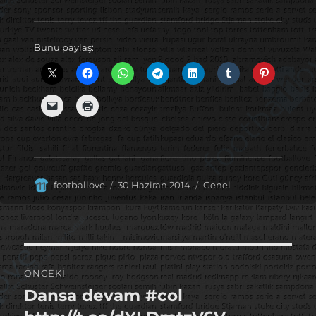
Bunu paylaş:
Yazar
Yayın
Kategoriler
footballove
30 Haziran 2014
Genel
tarihi
Yazı
ÖNCEKI
gezinmesi
Dansa devam #col
Önceki
yazı: