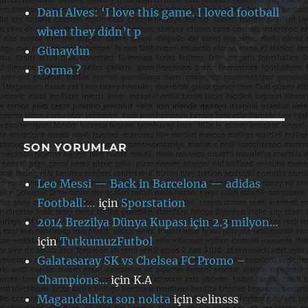
Dani Alves: ‘I love this game. I loved football
when they didn’t p
Günaydın
Forma ?
SON YORUMLAR
Leo Messi — Back in Barcelona — adidas
Football:…
için
Sporstation
2014 Brezilya Dünya Kupası için 2.3 milyon…
için
TutkumuzFutbol
Galatasaray SK vs Chelsea FC Promo –
Champions…
için
K.A
Magandalıkta son nokta
için
selinsss