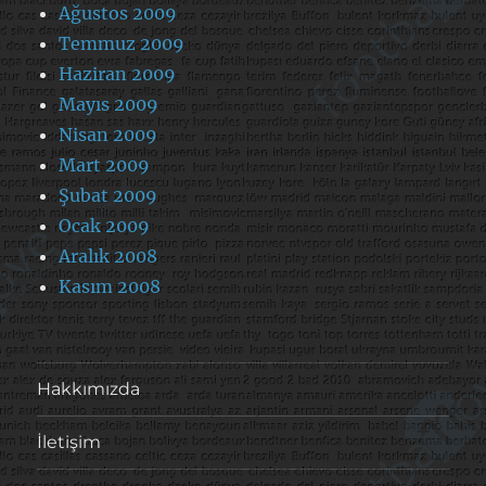
Ağustos 2009
Temmuz 2009
Haziran 2009
Mayıs 2009
Nisan 2009
Mart 2009
Şubat 2009
Ocak 2009
Aralık 2008
Kasım 2008
Hakkımızda
İletişim