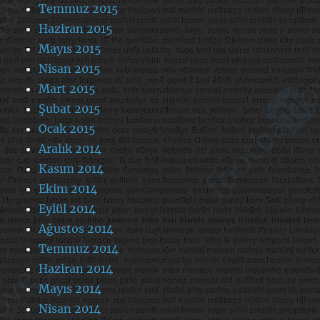
Temmuz 2015
Haziran 2015
Mayıs 2015
Nisan 2015
Mart 2015
Şubat 2015
Ocak 2015
Aralık 2014
Kasım 2014
Ekim 2014
Eylül 2014
Ağustos 2014
Temmuz 2014
Haziran 2014
Mayıs 2014
Nisan 2014