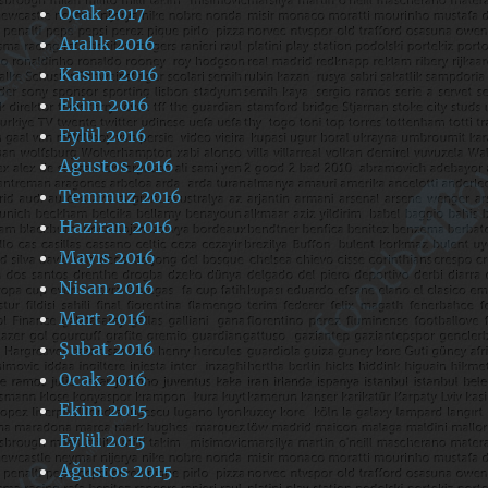
Ocak 2017
Aralık 2016
Kasım 2016
Ekim 2016
Eylül 2016
Ağustos 2016
Temmuz 2016
Haziran 2016
Mayıs 2016
Nisan 2016
Mart 2016
Şubat 2016
Ocak 2016
Ekim 2015
Eylül 2015
Ağustos 2015