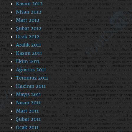
Kasım 2012
Nisan 2012
Mart 2012
Şubat 2012
Ocak 2012
Aralık 2011
Kasım 2011
Ekim 2011
Ağustos 2011
Temmuz 2011
Haziran 2011
Mayıs 2011
Nisan 2011
Mart 2011
Şubat 2011
Ocak 2011