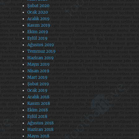
Şubat 2020
Ocak 2020
Aralık 2019
Kasım 2019
Ekim 2019
Eylül 2019
Ağustos 2019
Temmuz 2019
Haziran 2019
Mayıs 2019
Nisan 2019
Mart 2019
Şubat 2019
Ocak 2019
Aralık 2018
Kasım 2018
Ekim 2018
Eylül 2018
Ağustos 2018
Haziran 2018
Mayıs 2018