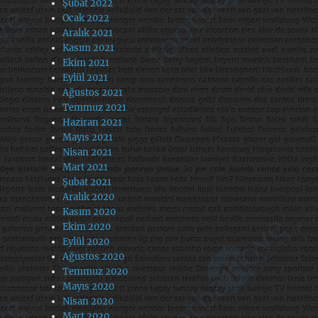
Şubat 2022
Ocak 2022
Aralık 2021
Kasım 2021
Ekim 2021
Eylül 2021
Ağustos 2021
Temmuz 2021
Haziran 2021
Mayıs 2021
Nisan 2021
Mart 2021
Şubat 2021
Aralık 2020
Kasım 2020
Ekim 2020
Eylül 2020
Ağustos 2020
Temmuz 2020
Mayıs 2020
Nisan 2020
Mart 2020