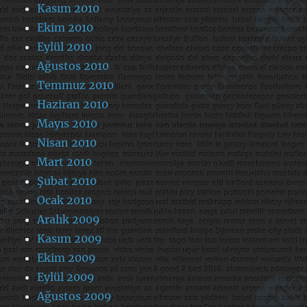
Kasım 2010
Ekim 2010
Eylül 2010
Ağustos 2010
Temmuz 2010
Haziran 2010
Mayıs 2010
Nisan 2010
Mart 2010
Şubat 2010
Ocak 2010
Aralık 2009
Kasım 2009
Ekim 2009
Eylül 2009
Ağustos 2009