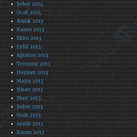
Şubat 2014
Ocak 2014
Aralık 2013
Kasım 2013
Ekim 2013
Eylül 2013
Ağustos 2013
Temmuz 2013
Haziran 2013
Mayıs 2013
Nisan 2013
Mart 2013
Şubat 2013
Ocak 2013
Aralık 2012
Kasım 2012