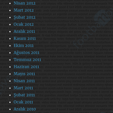
Nisan 2012
Mart 2012
Şubat 2012
Ocak 2012
Aralık 2011
Kasım 2011
Ekim 2011
Ağustos 2011
Temmuz 2011
Haziran 2011
Mayıs 2011
Nisan 2011
Mart 2011
Şubat 2011
Ocak 2011
Aralık 2010