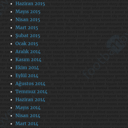
Haziran 2015
Mayıs 2015
Nisan 2015
Mart 2015
Şubat 2015
Ocak 2015
Aralık 2014
Kasım 2014
Ekim 2014
Eylül 2014
Ağustos 2014
Temmuz 2014
Haziran 2014
Mayıs 2014
Nisan 2014
Mart 2014