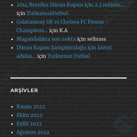
2014 Brezilya Dünya Kupası için 2.3 milyon…
için
TutkumuzFutbol
Galatasaray SK vs Chelsea FC Promo –
Champions…
için
K.A
Magandalıkta son nokta
için
selinsss
Dünya Kupası Şampiyonluğu için favori
adidas…
için
Tutkumuz Futbol
ARŞIVLER
Kasım 2022
Ekim 2022
Eylül 2022
Ağustos 2022