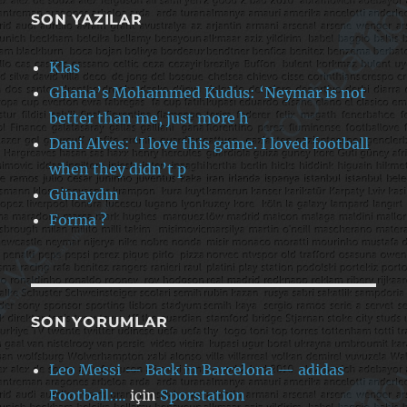
SON YAZILAR
Klas
Ghana’s Mohammed Kudus: ‘Neymar is not
better than me, just more h
Dani Alves: ‘I love this game. I loved football
when they didn’t p
Günaydın
Forma ?
SON YORUMLAR
Leo Messi — Back in Barcelona — adidas
Football:…
için
Sporstation