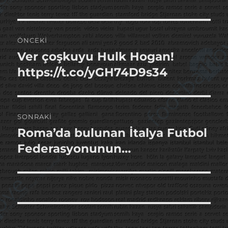
Yazı
ÖNCEKI
gezinmesi
Ver çoşkuyu Hulk Hogan!
Önceki
yazı:
https://t.co/yGH74D9s34
SONRAKI
Roma’da bulunan İtalya Futbol
Sonraki
yazı:
Federasyonunun…