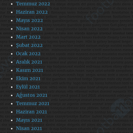
Temmuz 2022
Haziran 2022
Mayıs 2022
Nisan 2022
Mart 2022
Şubat 2022
Ocak 2022
Aralık 2021
Kasım 2021
Ekim 2021
Eylül 2021
Ağustos 2021
Temmuz 2021
Haziran 2021
Mayıs 2021
Nisan 2021