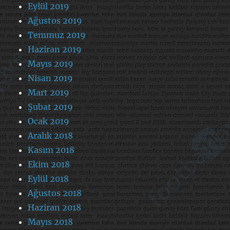
Eylül 2019
Ağustos 2019
Temmuz 2019
Haziran 2019
Mayıs 2019
Nisan 2019
Mart 2019
Şubat 2019
Ocak 2019
Aralık 2018
Kasım 2018
Ekim 2018
Eylül 2018
Ağustos 2018
Haziran 2018
Mayıs 2018