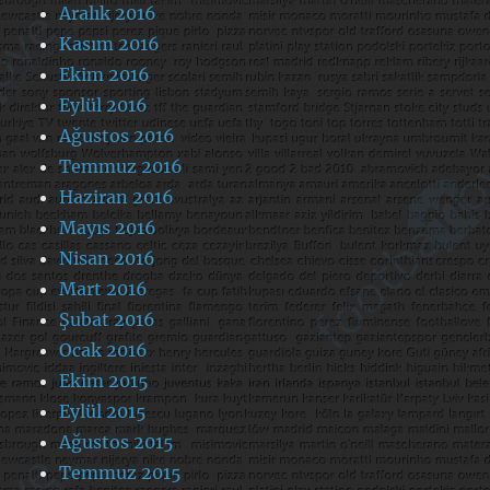
Aralık 2016
Kasım 2016
Ekim 2016
Eylül 2016
Ağustos 2016
Temmuz 2016
Haziran 2016
Mayıs 2016
Nisan 2016
Mart 2016
Şubat 2016
Ocak 2016
Ekim 2015
Eylül 2015
Ağustos 2015
Temmuz 2015