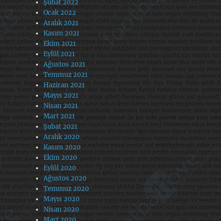
Şubat 2022
Ocak 2022
Aralık 2021
Kasım 2021
Ekim 2021
Eylül 2021
Ağustos 2021
Temmuz 2021
Haziran 2021
Mayıs 2021
Nisan 2021
Mart 2021
Şubat 2021
Aralık 2020
Kasım 2020
Ekim 2020
Eylül 2020
Ağustos 2020
Temmuz 2020
Mayıs 2020
Nisan 2020
Mart 2020