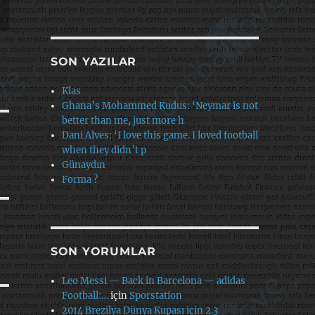
SON YAZILAR
Klas
Ghana’s Mohammed Kudus: ‘Neymar is not
better than me, just more h
Dani Alves: ‘I love this game. I loved football
when they didn’t p
Günaydın
Forma ?
SON YORUMLAR
Leo Messi — Back in Barcelona — adidas
Football:…
için
Sporstation
2014 Brezilya Dünya Kupası için 2.3