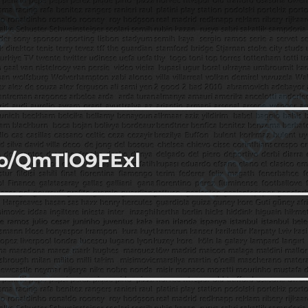
.co/QmTlO9FExl