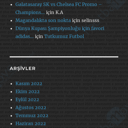
Galatasaray SK vs Chelsea FC Promo –
Champions…
için
K.A
Magandalıkta son nokta
için
selinsss
Dünya Kupası Şampiyonluğu için favori
adidas…
için
Tutkumuz Futbol
ARŞIVLER
Kasım 2022
Ekim 2022
Eylül 2022
Ağustos 2022
Temmuz 2022
Haziran 2022