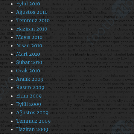
Eylül 2010
Ağustos 2010
Temmuz 2010
Haziran 2010
Mayıs 2010
Nisan 2010
Mart 2010
Şubat 2010
Ocak 2010
Aralık 2009
Kasım 2009
Ekim 2009
Eylül 2009
Ağustos 2009
Temmuz 2009
Haziran 2009