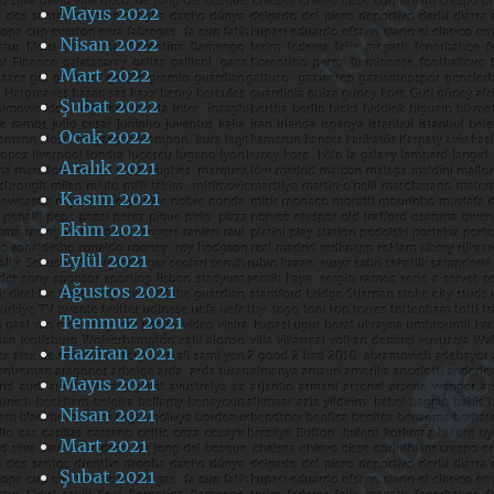
Mayıs 2022
Nisan 2022
Mart 2022
Şubat 2022
Ocak 2022
Aralık 2021
Kasım 2021
Ekim 2021
Eylül 2021
Ağustos 2021
Temmuz 2021
Haziran 2021
Mayıs 2021
Nisan 2021
Mart 2021
Şubat 2021