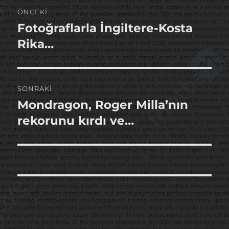
Yazı
ÖNCEKI
gezinmesi
Fotoğraflarla İngiltere-Kosta
Önceki
yazı:
Rika…
SONRAKI
Mondragon, Roger Milla’nın
Sonraki
yazı:
rekorunu kırdı ve…