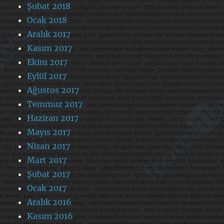
Şubat 2018
Ocak 2018
Aralık 2017
Kasım 2017
Ekim 2017
Eylül 2017
Ağustos 2017
Temmuz 2017
Haziran 2017
Mayıs 2017
Nisan 2017
Mart 2017
Şubat 2017
Ocak 2017
Aralık 2016
Kasım 2016