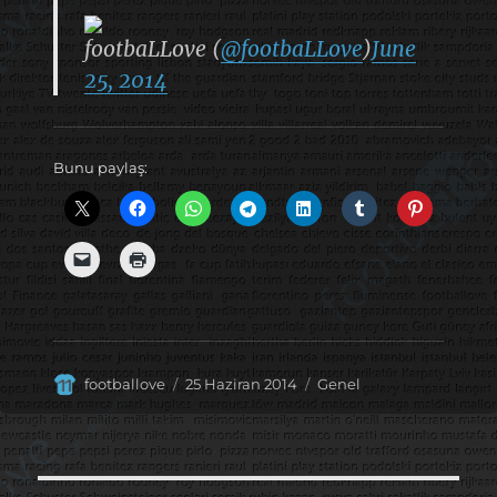
footbaLLove (
@footbaLLove
)
June
25, 2014
Bunu paylaş:
Yazar
Yayın
Kategoriler
footballove
25 Haziran 2014
Genel
tarihi