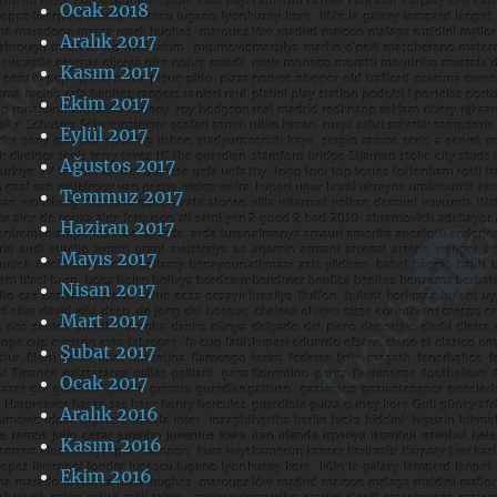
Ocak 2018
Aralık 2017
Kasım 2017
Ekim 2017
Eylül 2017
Ağustos 2017
Temmuz 2017
Haziran 2017
Mayıs 2017
Nisan 2017
Mart 2017
Şubat 2017
Ocak 2017
Aralık 2016
Kasım 2016
Ekim 2016