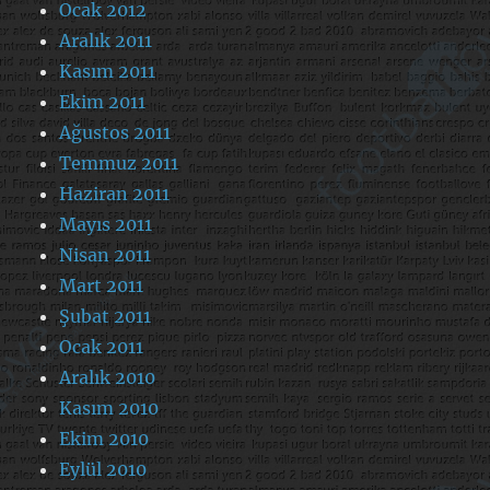
Ocak 2012
Aralık 2011
Kasım 2011
Ekim 2011
Ağustos 2011
Temmuz 2011
Haziran 2011
Mayıs 2011
Nisan 2011
Mart 2011
Şubat 2011
Ocak 2011
Aralık 2010
Kasım 2010
Ekim 2010
Eylül 2010