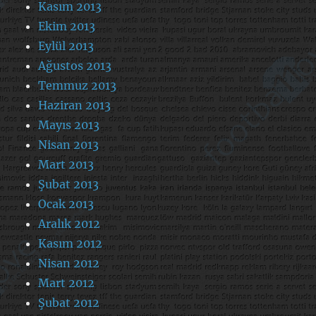
Kasım 2013
Ekim 2013
Eylül 2013
Ağustos 2013
Temmuz 2013
Haziran 2013
Mayıs 2013
Nisan 2013
Mart 2013
Şubat 2013
Ocak 2013
Aralık 2012
Kasım 2012
Nisan 2012
Mart 2012
Şubat 2012