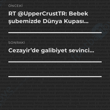
Yazı
ÖNCEKI
gezinmesi
RT @UpperCrustTR: Bebek
Önceki
yazı:
şubemizde Dünya Kupası…
SONRAKI
Cezayir’de galibiyet sevinci…
Sonraki
yazı: