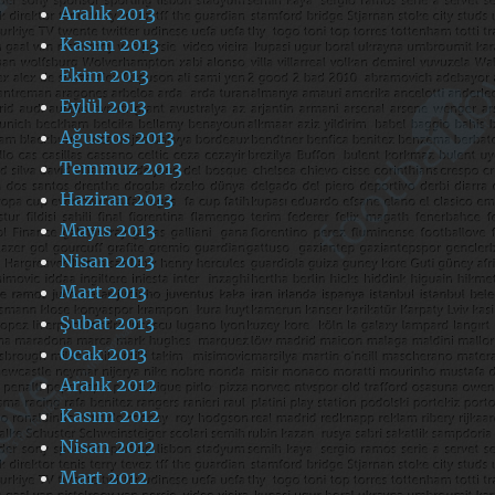
Aralık 2013
Kasım 2013
Ekim 2013
Eylül 2013
Ağustos 2013
Temmuz 2013
Haziran 2013
Mayıs 2013
Nisan 2013
Mart 2013
Şubat 2013
Ocak 2013
Aralık 2012
Kasım 2012
Nisan 2012
Mart 2012