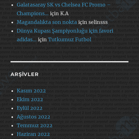
Galatasaray SK vs Chelsea FC Promo –
Champions…
için
K.A
Magandalıkta son nokta
için
selinsss
Dünya Kupası Şampiyonluğu için favori
adidas…
için
Tutkumuz Futbol
ARŞIVLER
Kasım 2022
Ekim 2022
Eylül 2022
Ağustos 2022
Temmuz 2022
Haziran 2022