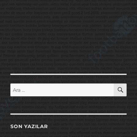
AR
Ara:
SON YAZILAR