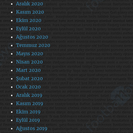
Aralık 2020
Kasım 2020
Ekim 2020
Eylül 2020
Ağustos 2020
Temmuz 2020
Mayıs 2020
Nisan 2020
Mart 2020
Şubat 2020
Ocak 2020
Aralık 2019
Kasım 2019
Ekim 2019
Eylül 2019
Ağustos 2019