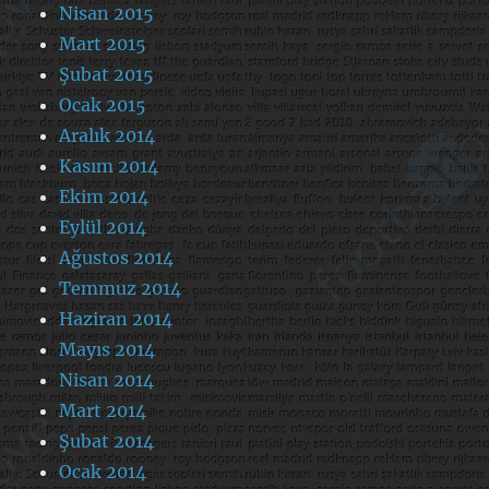
Nisan 2015
Mart 2015
Şubat 2015
Ocak 2015
Aralık 2014
Kasım 2014
Ekim 2014
Eylül 2014
Ağustos 2014
Temmuz 2014
Haziran 2014
Mayıs 2014
Nisan 2014
Mart 2014
Şubat 2014
Ocak 2014