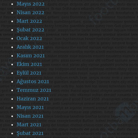
Mayıs 2022
Nisan 2022
Mart 2022
Şubat 2022
Ocak 2022
Aralık 2021
Kasım 2021
Ekim 2021
Eylül 2021
Ağustos 2021
Temmuz 2021
Haziran 2021
Mayıs 2021
Nisan 2021
Mart 2021
Şubat 2021