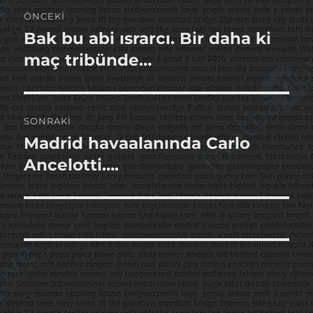
Yazı
ÖNCEKI
gezinmesi
Bak bu abi ısrarcı. Bir daha ki
Önceki
yazı:
maç tribünde…
SONRAKI
Madrid havaalanında Carlo
Sonraki
yazı:
Ancelotti….