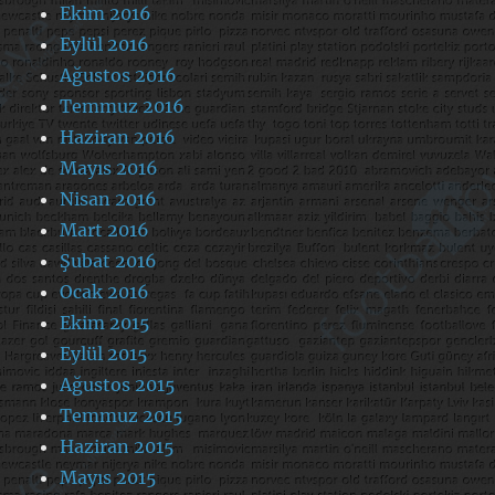
Ekim 2016
Eylül 2016
Ağustos 2016
Temmuz 2016
Haziran 2016
Mayıs 2016
Nisan 2016
Mart 2016
Şubat 2016
Ocak 2016
Ekim 2015
Eylül 2015
Ağustos 2015
Temmuz 2015
Haziran 2015
Mayıs 2015