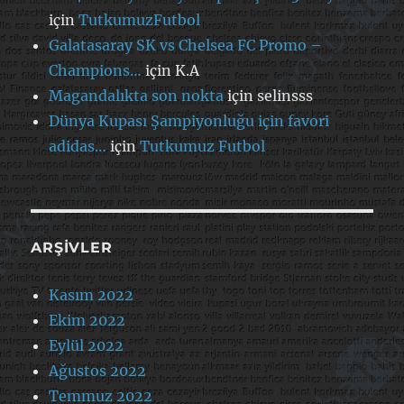
için
TutkumuzFutbol
Galatasaray SK vs Chelsea FC Promo –
Champions…
için
K.A
Magandalıkta son nokta
için
selinsss
Dünya Kupası Şampiyonluğu için favori
adidas…
için
Tutkumuz Futbol
ARŞIVLER
Kasım 2022
Ekim 2022
Eylül 2022
Ağustos 2022
Temmuz 2022