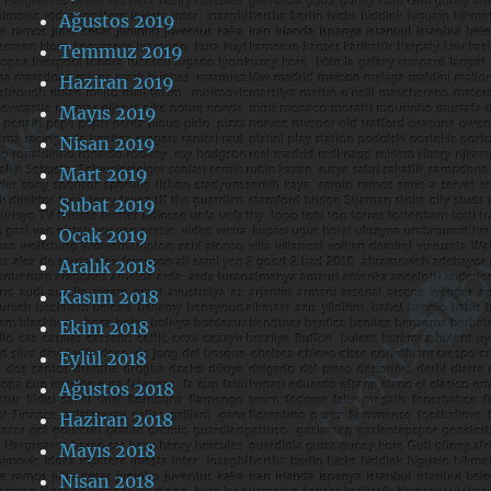
Ağustos 2019
Temmuz 2019
Haziran 2019
Mayıs 2019
Nisan 2019
Mart 2019
Şubat 2019
Ocak 2019
Aralık 2018
Kasım 2018
Ekim 2018
Eylül 2018
Ağustos 2018
Haziran 2018
Mayıs 2018
Nisan 2018