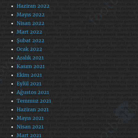
Haziran 2022
Mayıs 2022
Nisan 2022
Mart 2022
Şubat 2022
Ocak 2022
Aralık 2021
Kasım 2021
Ekim 2021
Eylül 2021
Ağustos 2021
Temmuz 2021
Haziran 2021
Mayıs 2021
Nisan 2021
Mart 2021