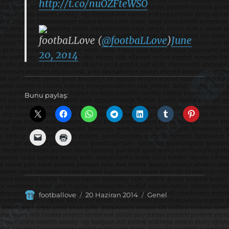
http://t.co/nuOZFteWSO
footbaLLove (
@footbaLLove
)
June
20, 2014
Bunu paylaş:
Yazar
Yayın
Kategoriler
footballove
20 Haziran 2014
Genel
tarihi