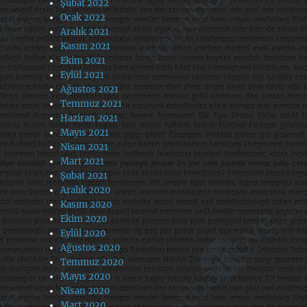
Şubat 2022
Ocak 2022
Aralık 2021
Kasım 2021
Ekim 2021
Eylül 2021
Ağustos 2021
Temmuz 2021
Haziran 2021
Mayıs 2021
Nisan 2021
Mart 2021
Şubat 2021
Aralık 2020
Kasım 2020
Ekim 2020
Eylül 2020
Ağustos 2020
Temmuz 2020
Mayıs 2020
Nisan 2020
Mart 2020