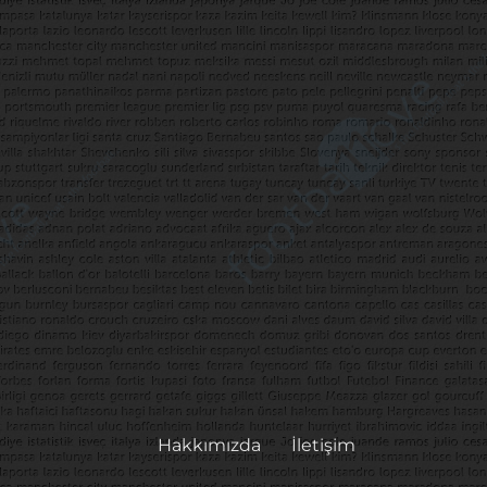
Hakkımızda
İletişim