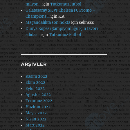
milyon…
için
TutkumuzFutbol
Galatasaray SK vs Chelsea FC Promo –
Champions…
için
K.A
Magandalıkta son nokta
için
selinsss
Dünya Kupası Şampiyonluğu için favori
adidas…
için
Tutkumuz Futbol
ARŞIVLER
Kasım 2022
Ekim 2022
Eylül 2022
Ağustos 2022
Temmuz 2022
Haziran 2022
Mayıs 2022
Nisan 2022
Mart 2022