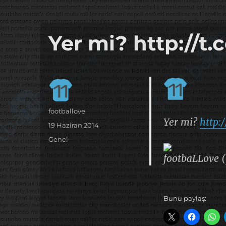
it's the football, that's the football…
footbaLLove
Yer mi? http://
Yazar
footballove
Yer mi?
http:
Yayın
19 Haziran 2014
tarihi
Kategoriler
Genel
footbaLLove (
Bunu paylaş: