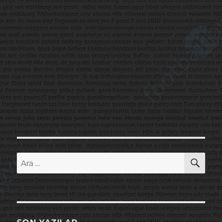
AR
Ara: