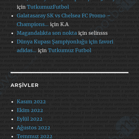
için
TutkumuzFutbol
Galatasaray SK vs Chelsea FC Promo –
Champions…
için
K.A
Magandalıkta son nokta
için
selinsss
Dünya Kupası Şampiyonluğu için favori
adidas…
için
Tutkumuz Futbol
ARŞIVLER
Kasım 2022
Ekim 2022
Eylül 2022
Ağustos 2022
Temmuz 2022