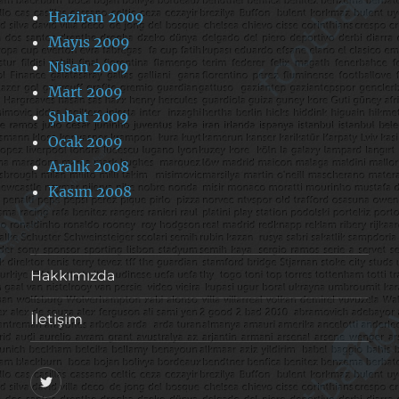
Haziran 2009
Mayıs 2009
Nisan 2009
Mart 2009
Şubat 2009
Ocak 2009
Aralık 2008
Kasım 2008
Hakkımızda
İletişim
@footballove