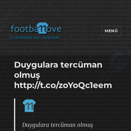
MENÜ
footbaLLove
Duygulara tercüman
olmuş
http://t.co/zoYoQc1eem
Duygulara tercüman olmuş