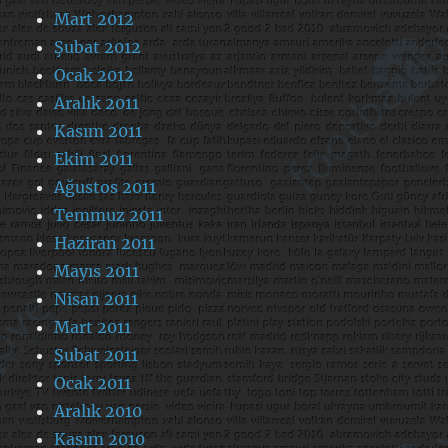
Mart 2012
Şubat 2012
Ocak 2012
Aralık 2011
Kasım 2011
Ekim 2011
Ağustos 2011
Temmuz 2011
Haziran 2011
Mayıs 2011
Nisan 2011
Mart 2011
Şubat 2011
Ocak 2011
Aralık 2010
Kasım 2010