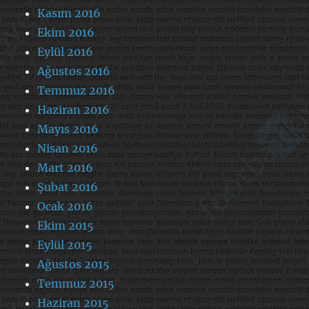
Kasım 2016
Ekim 2016
Eylül 2016
Ağustos 2016
Temmuz 2016
Haziran 2016
Mayıs 2016
Nisan 2016
Mart 2016
Şubat 2016
Ocak 2016
Ekim 2015
Eylül 2015
Ağustos 2015
Temmuz 2015
Haziran 2015