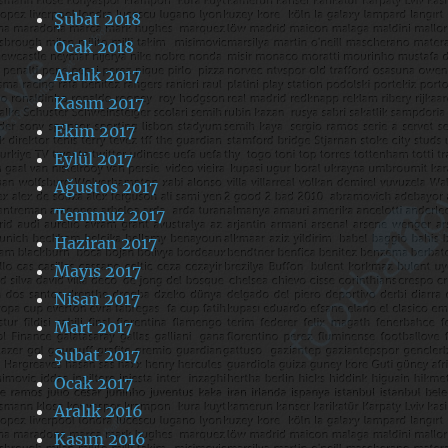
Şubat 2018
Ocak 2018
Aralık 2017
Kasım 2017
Ekim 2017
Eylül 2017
Ağustos 2017
Temmuz 2017
Haziran 2017
Mayıs 2017
Nisan 2017
Mart 2017
Şubat 2017
Ocak 2017
Aralık 2016
Kasım 2016