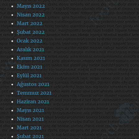
Mayıs 2022
Nisan 2022
Mart 2022
Şubat 2022
Ocak 2022
Aralık 2021
Kasım 2021
Ekim 2021
Eylül 2021
Ağustos 2021
Temmuz 2021
Haziran 2021
Mayıs 2021
Nisan 2021
Mart 2021
Şubat 2021