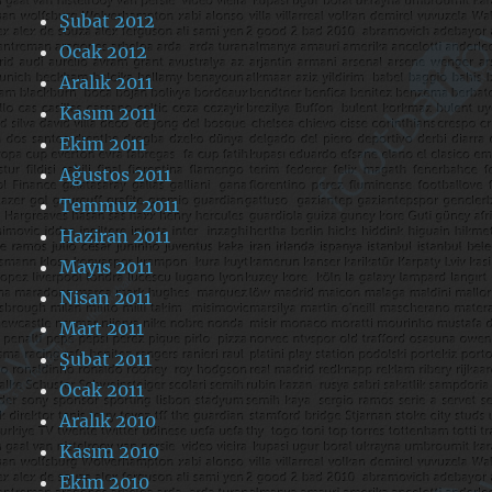
Şubat 2012
Ocak 2012
Aralık 2011
Kasım 2011
Ekim 2011
Ağustos 2011
Temmuz 2011
Haziran 2011
Mayıs 2011
Nisan 2011
Mart 2011
Şubat 2011
Ocak 2011
Aralık 2010
Kasım 2010
Ekim 2010