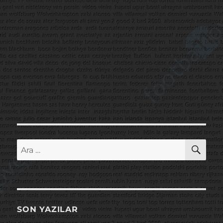
AR
Ara:
SON YAZILAR