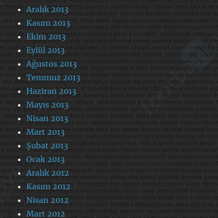
Aralık 2013
Kasım 2013
Ekim 2013
Eylül 2013
Ağustos 2013
Temmuz 2013
Haziran 2013
Mayıs 2013
Nisan 2013
Mart 2013
Şubat 2013
Ocak 2013
Aralık 2012
Kasım 2012
Nisan 2012
Mart 2012