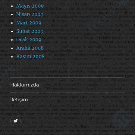
Mayıs 2009
Nisan 2009
Mart 2009
Şubat 2009
Ocak 2009
Aralık 2008
Kasım 2008
Hakkımızda
İletişim
@footballove