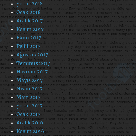
Şubat 2018
Ocak 2018
Aralık 2017
Kasım 2017
Ekim 2017
Eylül 2017
Ağustos 2017
Temmuz 2017
Haziran 2017
Mayıs 2017
Nisan 2017
Mart 2017
Şubat 2017
Ocak 2017
Aralık 2016
Kasım 2016