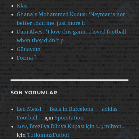
Klas
Ghana’s Mohammed Kudus: ‘Neymar is not
better than me, just more h
Dani Alves: ‘I love this game. I loved football
when they didn’t p
Günaydın
Forma ?
SON YORUMLAR
Leo Messi — Back in Barcelona — adidas
Football:…
için
Sporstation
2014 Brezilya Dünya Kupası için 2.3 milyon…
için
TutkumuzFutbol