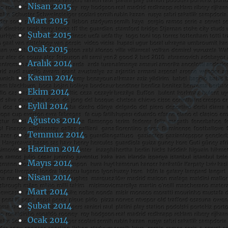
Nisan 2015
Mart 2015
Şubat 2015
Ocak 2015
Aralık 2014
Kasım 2014
Ekim 2014
Eylül 2014
Ağustos 2014
Temmuz 2014
Haziran 2014
Mayıs 2014
Nisan 2014
Mart 2014
Şubat 2014
Ocak 2014