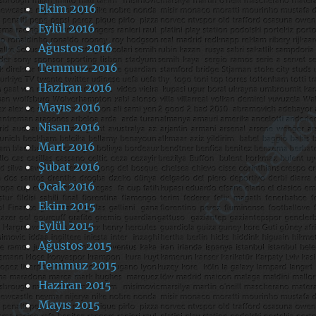
Ekim 2016
Eylül 2016
Ağustos 2016
Temmuz 2016
Haziran 2016
Mayıs 2016
Nisan 2016
Mart 2016
Şubat 2016
Ocak 2016
Ekim 2015
Eylül 2015
Ağustos 2015
Temmuz 2015
Haziran 2015
Mayıs 2015