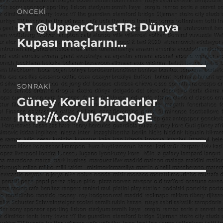
Yazı
ÖNCEKI
gezinmesi
RT @UpperCrustTR: Dünya
Önceki
yazı:
Kupası maçlarını…
SONRAKI
Güney Koreli biraderler
Sonraki
yazı:
http://t.co/U167uC10gE