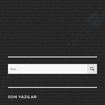
AR
Ara:
SON YAZILAR