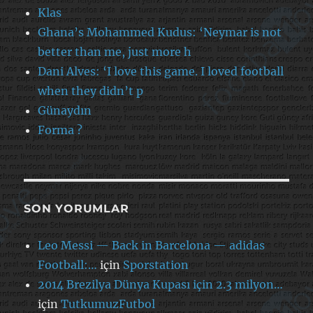
Klas
Ghana’s Mohammed Kudus: ‘Neymar is not
better than me, just more h
Dani Alves: ‘I love this game. I loved football
when they didn’t p
Günaydın
Forma ?
SON YORUMLAR
Leo Messi — Back in Barcelona — adidas
Football:…
için
Sporstation
2014 Brezilya Dünya Kupası için 2.3 milyon…
için
TutkumuzFutbol