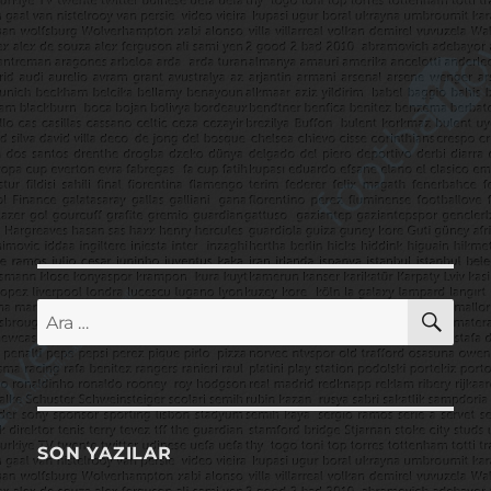
AR
Ara:
SON YAZILAR