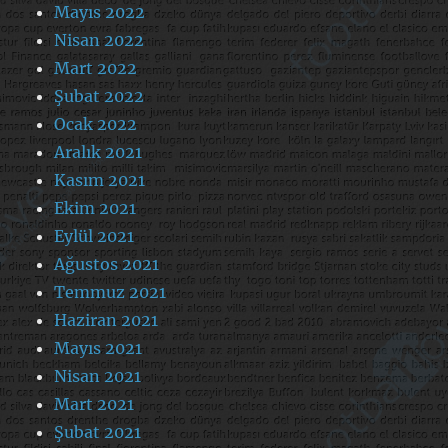
Mayıs 2022
Nisan 2022
Mart 2022
Şubat 2022
Ocak 2022
Aralık 2021
Kasım 2021
Ekim 2021
Eylül 2021
Ağustos 2021
Temmuz 2021
Haziran 2021
Mayıs 2021
Nisan 2021
Mart 2021
Şubat 2021