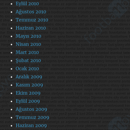
Eylül 2010
Ağustos 2010
Temmuz 2010
Haziran 2010
Mayıs 2010
Nisan 2010
Mart 2010
Şubat 2010
Ocak 2010
Aralık 2009
Kasım 2009
Ekim 2009
Eylül 2009
Ağustos 2009
Temmuz 2009
Haziran 2009