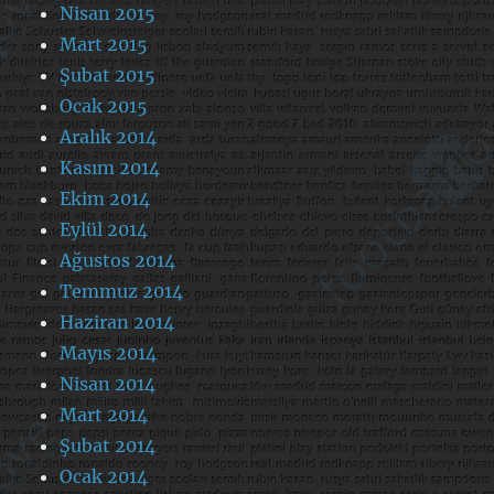
Nisan 2015
Mart 2015
Şubat 2015
Ocak 2015
Aralık 2014
Kasım 2014
Ekim 2014
Eylül 2014
Ağustos 2014
Temmuz 2014
Haziran 2014
Mayıs 2014
Nisan 2014
Mart 2014
Şubat 2014
Ocak 2014