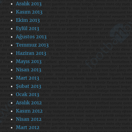
Aralık 2013
Kasım 2013
Ekim 2013
Eylül 2013
Ağustos 2013
Temmuz 2013
Haziran 2013
Mayıs 2013
Nisan 2013
Mart 2013
Şubat 2013
Ocak 2013
Aralık 2012
Kasım 2012
Nisan 2012
Mart 2012