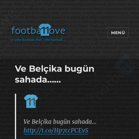
MENÜ
footbaLLove
Ve Belçika bugün
sahada……
Ve Belçika bugün sahada…
http://t.co/Hp7ccPCEvS