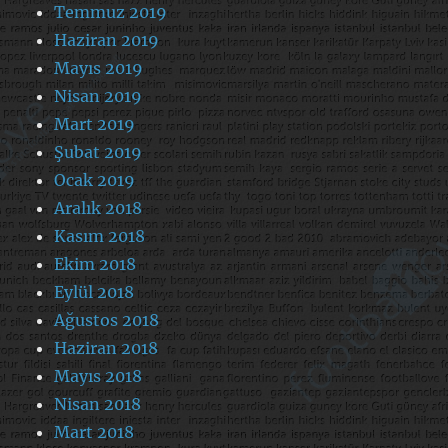
Temmuz 2019
Haziran 2019
Mayıs 2019
Nisan 2019
Mart 2019
Şubat 2019
Ocak 2019
Aralık 2018
Kasım 2018
Ekim 2018
Eylül 2018
Ağustos 2018
Haziran 2018
Mayıs 2018
Nisan 2018
Mart 2018