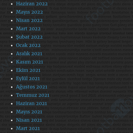
Haziran 2022
Mayıs 2022
Nisan 2022
Mart 2022
Şubat 2022
Ocak 2022
Aralık 2021
Kasım 2021
Ekim 2021
Eylül 2021
Ağustos 2021
Temmuz 2021
Haziran 2021
Mayıs 2021
Nisan 2021
Mart 2021