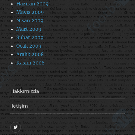
Haziran 2009
Mayıs 2009
Nisan 2009
Mart 2009
Şubat 2009
Ocak 2009
Aralık 2008
Kasım 2008
Hakkımızda
İletişim
@footballove