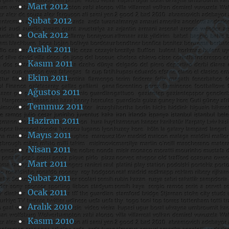
Mart 2012
Şubat 2012
Ocak 2012
Aralık 2011
Kasım 2011
Ekim 2011
Ağustos 2011
Temmuz 2011
Haziran 2011
Mayıs 2011
Nisan 2011
Mart 2011
Şubat 2011
Ocak 2011
Aralık 2010
Kasım 2010