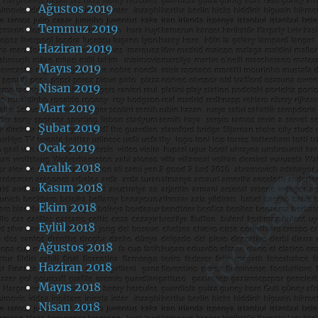
Ağustos 2019
Temmuz 2019
Haziran 2019
Mayıs 2019
Nisan 2019
Mart 2019
Şubat 2019
Ocak 2019
Aralık 2018
Kasım 2018
Ekim 2018
Eylül 2018
Ağustos 2018
Haziran 2018
Mayıs 2018
Nisan 2018