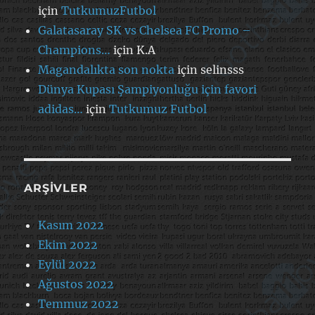
için
TutkumuzFutbol
Galatasaray SK vs Chelsea FC Promo –
Champions…
için
K.A
Magandalıkta son nokta
için
selinsss
Dünya Kupası Şampiyonluğu için favori
adidas…
için
Tutkumuz Futbol
ARŞIVLER
Kasım 2022
Ekim 2022
Eylül 2022
Ağustos 2022
Temmuz 2022