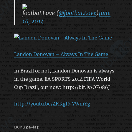
footbaLLove (
@footbaLLove
)
June
16, 2014
Landon Donovan – Always In The Game
In Brazil or not, Landon Donovan is always
in the game. EA SPORTS 2014 FIFA World
Cup Brazil, out now: http://bit.ly/OF086J
http://youtu.be/4KKgR5YWmYg
Bunu paylaş: