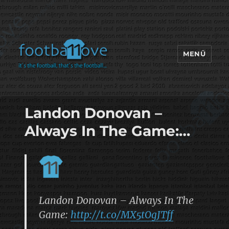
MENÜ
footbaLLove
Landon Donovan –
Always In The Game:…
Landon Donovan – Always In The
Game:
http://t.co/MX5tOgJTff