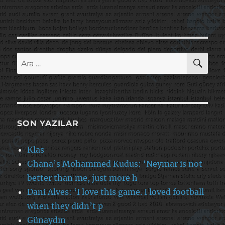
AR
Ara:
SON YAZILAR
Klas
Ghana’s Mohammed Kudus: ‘Neymar is not
better than me, just more h
Dani Alves: ‘I love this game. I loved football
when they didn’t p
Günaydın