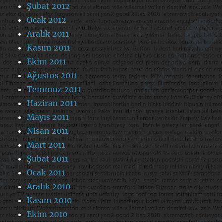
Şubat 2012
Ocak 2012
Aralık 2011
Kasım 2011
Ekim 2011
Ağustos 2011
Temmuz 2011
Haziran 2011
Mayıs 2011
Nisan 2011
Mart 2011
Şubat 2011
Ocak 2011
Aralık 2010
Kasım 2010
Ekim 2010