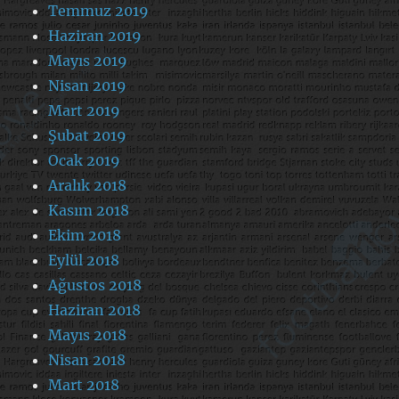
Temmuz 2019
Haziran 2019
Mayıs 2019
Nisan 2019
Mart 2019
Şubat 2019
Ocak 2019
Aralık 2018
Kasım 2018
Ekim 2018
Eylül 2018
Ağustos 2018
Haziran 2018
Mayıs 2018
Nisan 2018
Mart 2018