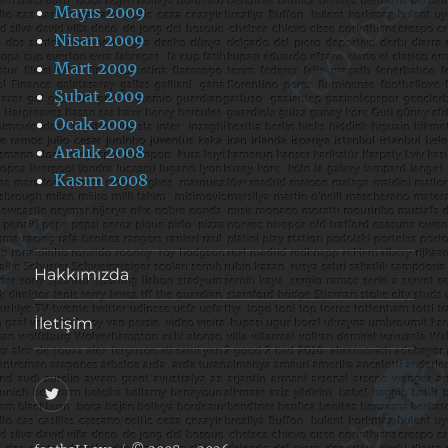
Mayıs 2009
Nisan 2009
Mart 2009
Şubat 2009
Ocak 2009
Aralık 2008
Kasım 2008
Hakkımızda
İletişim
@footballove