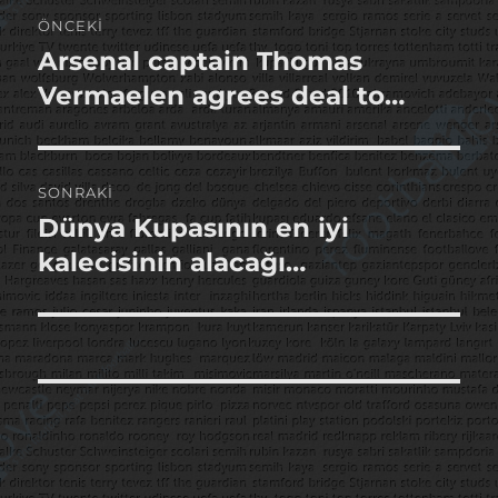
Yazı
ÖNCEKI
gezinmesi
Arsenal captain Thomas
Önceki
yazı:
Vermaelen agrees deal to…
SONRAKI
Dünya Kupasının en iyi
Sonraki
yazı:
kalecisinin alacağı…