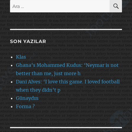
AR
Ara:
SON YAZILAR
Klas
Ghana’s Mohammed Kudus: ‘Neymar is not
better than me, just more h
Dani Alves: ‘I love this game. I loved football
when they didn’t p
Günaydın
Forma ?