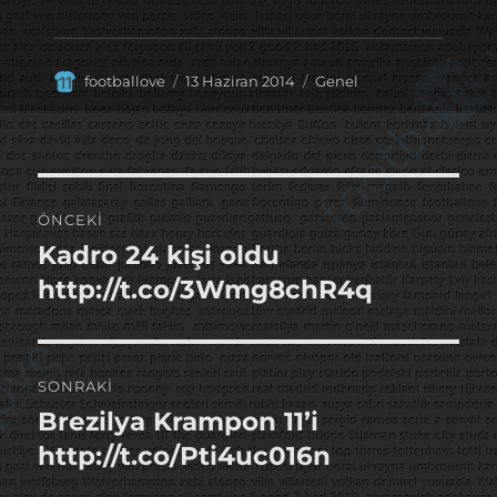
Yazar
Yayın
Kategoriler
footballove
13 Haziran 2014
Genel
tarihi
Yazı
ÖNCEKI
gezinmesi
Kadro 24 kişi oldu
Önceki
yazı:
http://t.co/3Wmg8chR4q
SONRAKI
Brezilya Krampon 11’i
Sonraki
yazı:
http://t.co/Pti4uc016n