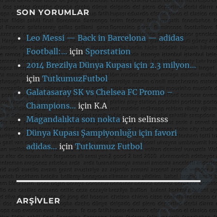
SON YORUMLAR
Leo Messi — Back in Barcelona — adidas
Football:…
için
Sporstation
2014 Brezilya Dünya Kupası için 2.3 milyon…
için
TutkumuzFutbol
Galatasaray SK vs Chelsea FC Promo –
Champions…
için
K.A
Magandalıkta son nokta
için
selinsss
Dünya Kupası Şampiyonluğu için favori
adidas…
için
Tutkumuz Futbol
ARŞIVLER