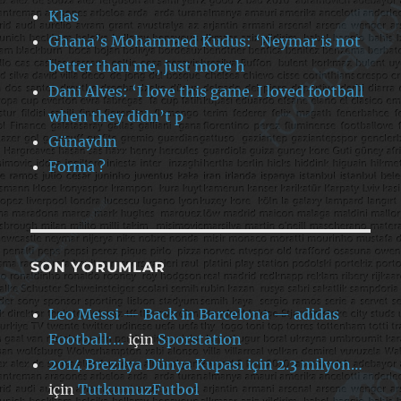
Klas
Ghana’s Mohammed Kudus: ‘Neymar is not
better than me, just more h
Dani Alves: ‘I love this game. I loved football
when they didn’t p
Günaydın
Forma ?
SON YORUMLAR
Leo Messi — Back in Barcelona — adidas
Football:…
için
Sporstation
2014 Brezilya Dünya Kupası için 2.3 milyon…
için
TutkumuzFutbol