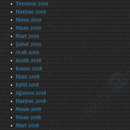
Temmuz 2019
Haziran 2019
Mayıs 2019
Nisan 2019
Mart 2019
Şubat 2019
Ocak 2019
Aralık 2018
Kasım 2018
Ekim 2018
Eylül 2018
Ağustos 2018
Haziran 2018
Mayıs 2018
Nisan 2018
Mart 2018