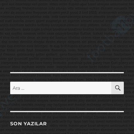
AR
Ara:
SON YAZILAR