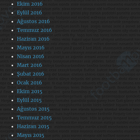
Ekim 2016
Eylül 2016
Ağustos 2016
Temmuz 2016
Haziran 2016
Mayıs 2016
Nisan 2016
Mart 2016
Şubat 2016
Ocak 2016
Ekim 2015
Eylül 2015
Ağustos 2015
Temmuz 2015
Haziran 2015
Mayıs 2015