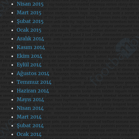
Nisan 2015
Mart 2015
Şubat 2015
Ocak 2015
Aralık 2014
Kasım 2014
Ekim 2014
Eylül 2014
Ağustos 2014
Temmuz 2014
Haziran 2014
Mayıs 2014
Nisan 2014
Mart 2014
Şubat 2014
Ocak 2014