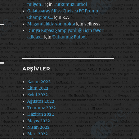
milyon…
için
TutkumuzFutbol
Galatasaray SK vs Chelsea FC Promo –
Champions…
için
K.A
Magandalıkta son nokta
için
selinsss
Dünya Kupası Şampiyonluğu için favori
adidas…
için
Tutkumuz Futbol
ARŞIVLER
Kasım 2022
Ekim 2022
Eylül 2022
Ağustos 2022
Temmuz 2022
Haziran 2022
Mayıs 2022
Nisan 2022
Mart 2022