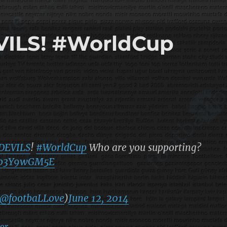
ILS! #WorldCup
DEVILS
!
#WorldCup
Who are you supporting?
/Oo3Y9wGM5E
@footbaLLove
)
June 12, 2014
ter