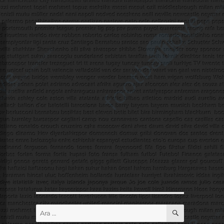
ARA
Ara: