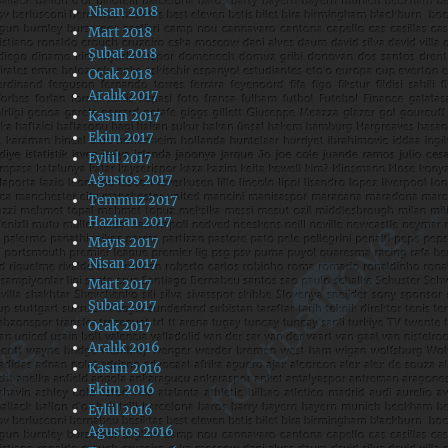
Nisan 2018
Mart 2018
Şubat 2018
Ocak 2018
Aralık 2017
Kasım 2017
Ekim 2017
Eylül 2017
Ağustos 2017
Temmuz 2017
Haziran 2017
Mayıs 2017
Nisan 2017
Mart 2017
Şubat 2017
Ocak 2017
Aralık 2016
Kasım 2016
Ekim 2016
Eylül 2016
Ağustos 2016