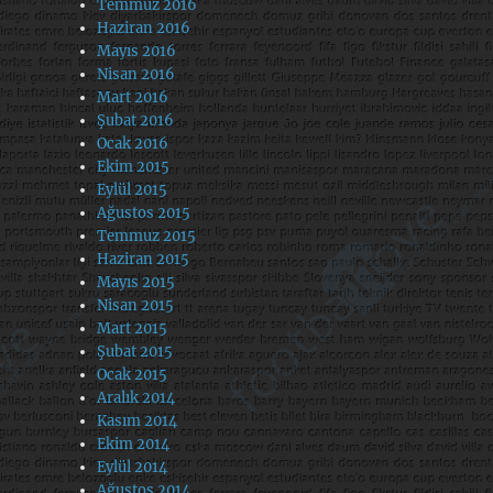
Temmuz 2016
Haziran 2016
Mayıs 2016
Nisan 2016
Mart 2016
Şubat 2016
Ocak 2016
Ekim 2015
Eylül 2015
Ağustos 2015
Temmuz 2015
Haziran 2015
Mayıs 2015
Nisan 2015
Mart 2015
Şubat 2015
Ocak 2015
Aralık 2014
Kasım 2014
Ekim 2014
Eylül 2014
Ağustos 2014