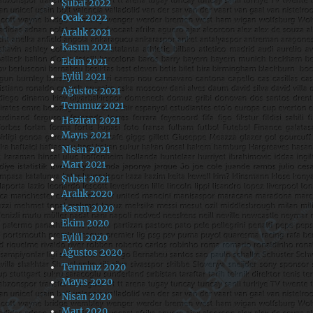
Şubat 2022
Ocak 2022
Aralık 2021
Kasım 2021
Ekim 2021
Eylül 2021
Ağustos 2021
Temmuz 2021
Haziran 2021
Mayıs 2021
Nisan 2021
Mart 2021
Şubat 2021
Aralık 2020
Kasım 2020
Ekim 2020
Eylül 2020
Ağustos 2020
Temmuz 2020
Mayıs 2020
Nisan 2020
Mart 2020