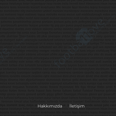
Hakkımızda
İletişim