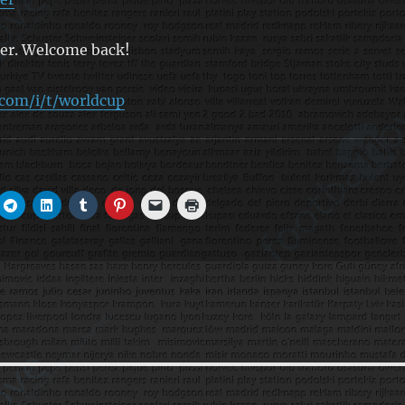
ter. Welcome back!
.com/i/t/worldcup