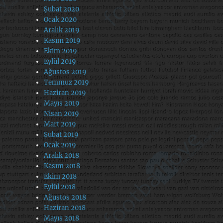
Şubat 2020
Ocak 2020
Aralık 2019
Kasım 2019
Ekim 2019
Eylül 2019
Ağustos 2019
Temmuz 2019
Haziran 2019
Mayıs 2019
Nisan 2019
Mart 2019
Şubat 2019
Ocak 2019
Aralık 2018
Kasım 2018
Ekim 2018
Eylül 2018
Ağustos 2018
Haziran 2018
Mayıs 2018