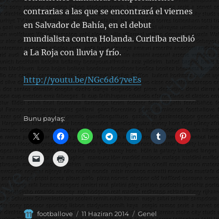
contrarias a las que se encontrará el viernes
en Salvador de Bahía, en el debut
mundialista contra Holanda. Curitiba recibió
a La Roja con lluvia y frío.
http://youtu.be/NGc6d67veEs
Bunu paylaş:
Yazar
Yayın
Kategoriler
footballove
11 Haziran 2014
Genel