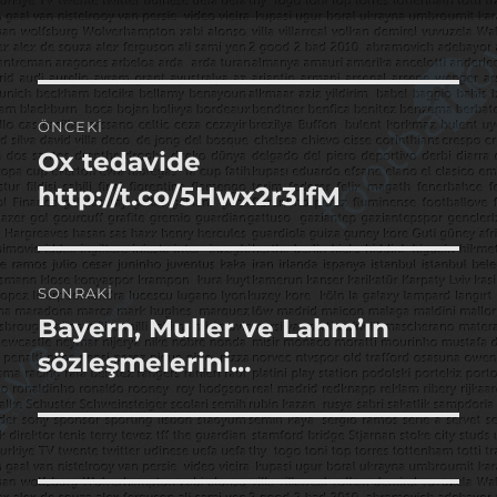
tarihi
Yazı
ÖNCEKI
gezinmesi
Ox tedavide
Önceki
yazı:
http://t.co/5Hwx2r3IfM
SONRAKI
Bayern, Muller ve Lahm’ın
Sonraki
yazı:
sözleşmelerini…