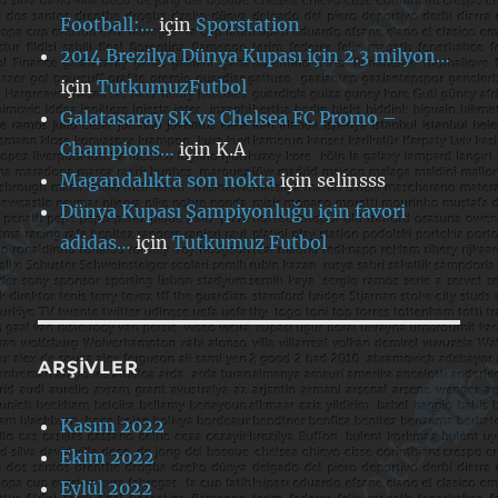
Football:…
için
Sporstation
2014 Brezilya Dünya Kupası için 2.3 milyon…
için
TutkumuzFutbol
Galatasaray SK vs Chelsea FC Promo –
Champions…
için
K.A
Magandalıkta son nokta
için
selinsss
Dünya Kupası Şampiyonluğu için favori
adidas…
için
Tutkumuz Futbol
ARŞIVLER
Kasım 2022
Ekim 2022
Eylül 2022