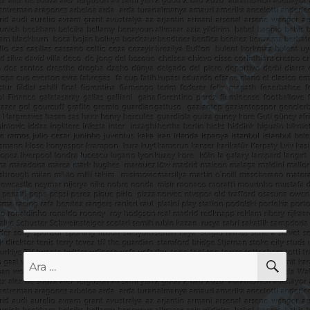
AR
Ara: