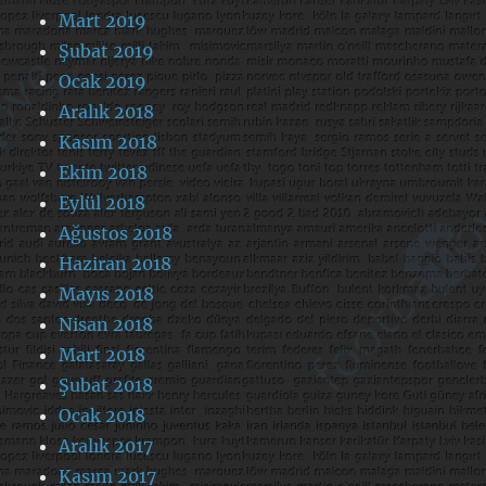
Mart 2019
Şubat 2019
Ocak 2019
Aralık 2018
Kasım 2018
Ekim 2018
Eylül 2018
Ağustos 2018
Haziran 2018
Mayıs 2018
Nisan 2018
Mart 2018
Şubat 2018
Ocak 2018
Aralık 2017
Kasım 2017