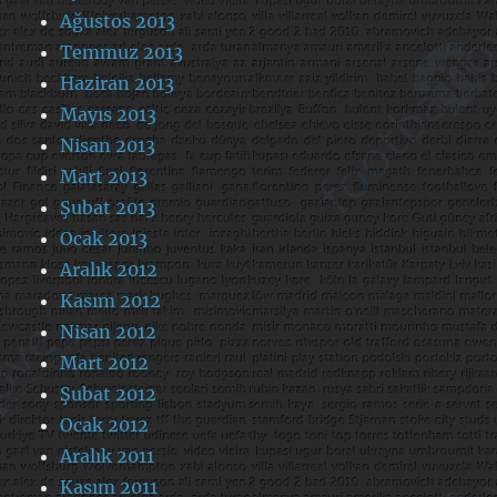
Ağustos 2013
Temmuz 2013
Haziran 2013
Mayıs 2013
Nisan 2013
Mart 2013
Şubat 2013
Ocak 2013
Aralık 2012
Kasım 2012
Nisan 2012
Mart 2012
Şubat 2012
Ocak 2012
Aralık 2011
Kasım 2011