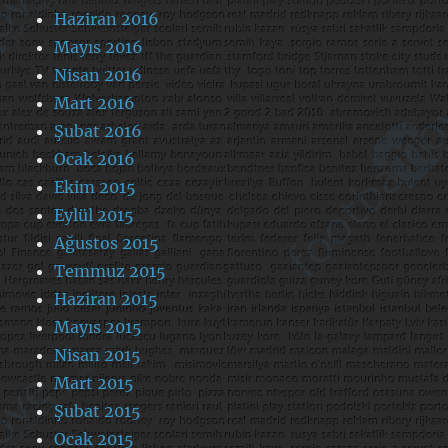
Haziran 2016
Mayıs 2016
Nisan 2016
Mart 2016
Şubat 2016
Ocak 2016
Ekim 2015
Eylül 2015
Ağustos 2015
Temmuz 2015
Haziran 2015
Mayıs 2015
Nisan 2015
Mart 2015
Şubat 2015
Ocak 2015