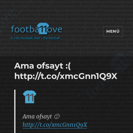
MENÜ
footbaLLove
Ama ofsayt :(
http://t.co/xmcGnn1Q9X
Ama ofsayt 🙁
http://t.co/xmcGnn1Q9X