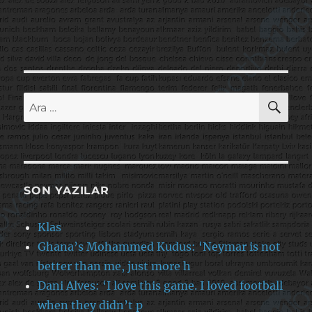
AR
Ara:
SON YAZILAR
Klas
Ghana’s Mohammed Kudus: ‘Neymar is not
better than me, just more h
Dani Alves: ‘I love this game. I loved football
when they didn’t p