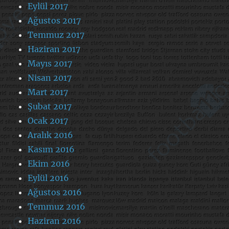
Eylül 2017
Ağustos 2017
Temmuz 2017
Haziran 2017
Mayıs 2017
Nisan 2017
Mart 2017
Şubat 2017
Ocak 2017
Aralık 2016
Kasım 2016
Ekim 2016
Eylül 2016
Ağustos 2016
Temmuz 2016
Haziran 2016