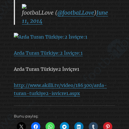
footbaLLove (
@footbaLLove
)
June
11, 2014
Arda Turan Türkiye:2 İsviçre:1
Arda Turan Türkiye2 İsviçre1
http://www.akilli.tv/video/186300/arda-
turan-turkiye2-isvicre1.aspx
Bunu paylaş: