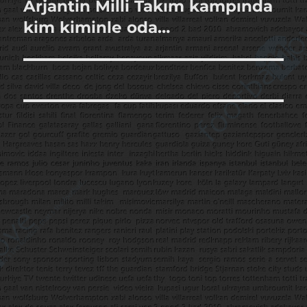
Arjantin Milli Takım kampında
Sonraki
yazı:
kim kiminle oda…