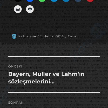
Yazar
Yayın
Kategoriler
footballove
11 Haziran 2014
Genel
tarihi
Yazı
ÖNCEKI
gezinmesi
Bayern, Muller ve Lahm’ın
Önceki
yazı:
sözleşmelerini…
SONRAKI