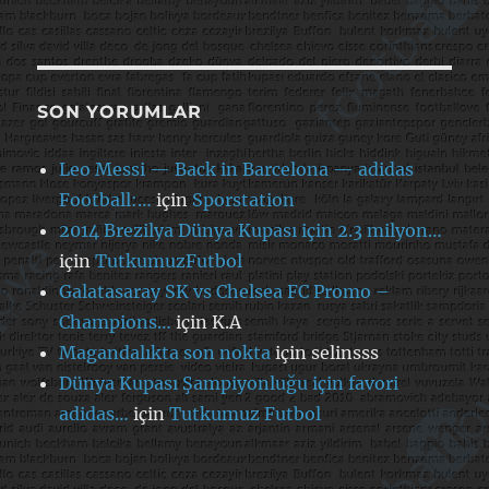
SON YORUMLAR
Leo Messi — Back in Barcelona — adidas
Football:…
için
Sporstation
2014 Brezilya Dünya Kupası için 2.3 milyon…
için
TutkumuzFutbol
Galatasaray SK vs Chelsea FC Promo –
Champions…
için
K.A
Magandalıkta son nokta
için
selinsss
Dünya Kupası Şampiyonluğu için favori
adidas…
için
Tutkumuz Futbol