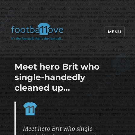
MENÜ
footbaLLove
Meet hero Brit who
single-handedly
cleaned up…
Meet hero Brit who single-