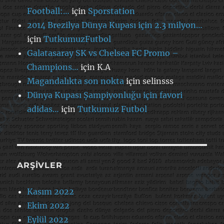
Football:…
için
Sporstation
2014 Brezilya Dünya Kupası için 2.3 milyon…
için
TutkumuzFutbol
Galatasaray SK vs Chelsea FC Promo –
Champions…
için
K.A
Magandalıkta son nokta
için
selinsss
Dünya Kupası Şampiyonluğu için favori
adidas…
için
Tutkumuz Futbol
ARŞIVLER
Kasım 2022
Ekim 2022
Eylül 2022