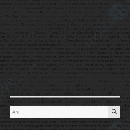
AR
Ara: