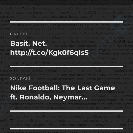
tarihi
Yazı
ÖNCEKI
gezinmesi
Basit. Net.
Önceki
yazı:
http://t.co/Kgk0f6qlsS
SONRAKI
Nike Football: The Last Game
Sonraki
yazı:
ft. Ronaldo, Neymar…