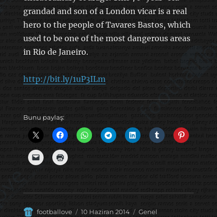
grandad and son of a London vicar is a real
hero to the people of Tavares Bastos, which
used to be one of the most dangerous areas
in Rio de Janeiro.
http://bit.ly/1uP3ILm
Bunu paylaş:
Yazar
Yayın
Kategoriler
footballove
10 Haziran 2014
Genel