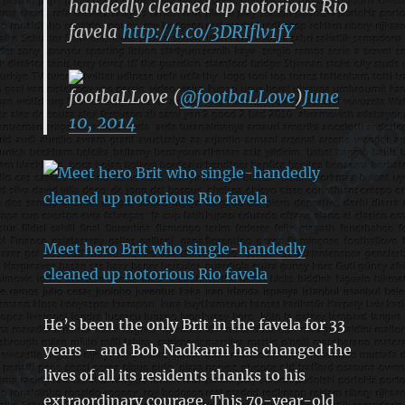
handedly cleaned up notorious Rio
favela
http://t.co/3DRIflv1fY
footbaLLove (
@footbaLLove
)
June
10, 2014
Meet hero Brit who single-handedly
cleaned up notorious Rio favela
He’s been the only Brit in the favela for 33
years – and Bob Nadkarni has changed the
lives of all its residents thanks to his
extraordinary courage. This 70-year-old