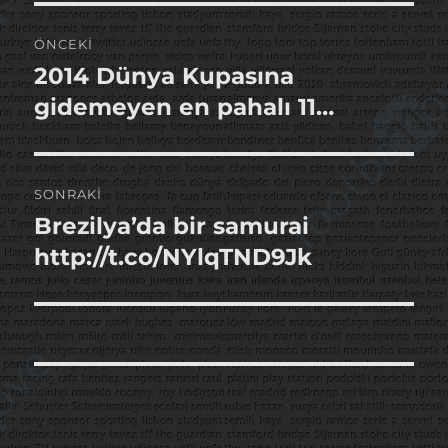
Yazı
ÖNCEKI
gezinmesi
2014 Dünya Kupasına
Önceki
yazı:
gidemeyen en pahalı 11…
SONRAKI
Brezilya’da bir samurai
Sonraki
yazı:
http://t.co/NYlqTND9Jk