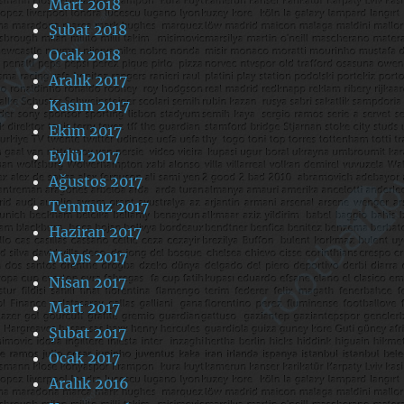
Mart 2018
Şubat 2018
Ocak 2018
Aralık 2017
Kasım 2017
Ekim 2017
Eylül 2017
Ağustos 2017
Temmuz 2017
Haziran 2017
Mayıs 2017
Nisan 2017
Mart 2017
Şubat 2017
Ocak 2017
Aralık 2016