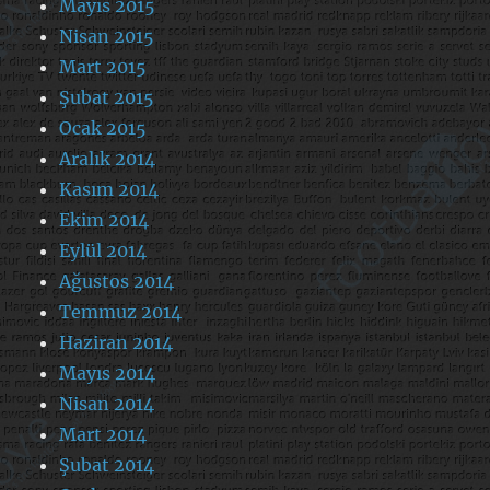
Mayıs 2015
Nisan 2015
Mart 2015
Şubat 2015
Ocak 2015
Aralık 2014
Kasım 2014
Ekim 2014
Eylül 2014
Ağustos 2014
Temmuz 2014
Haziran 2014
Mayıs 2014
Nisan 2014
Mart 2014
Şubat 2014