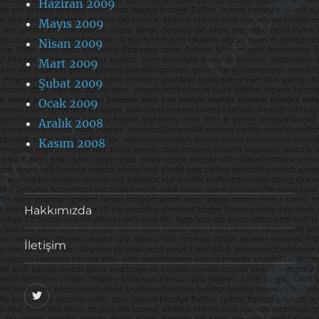
Haziran 2009
Mayıs 2009
Nisan 2009
Mart 2009
Şubat 2009
Ocak 2009
Aralık 2008
Kasım 2008
Hakkımızda
İletişim
@footballove