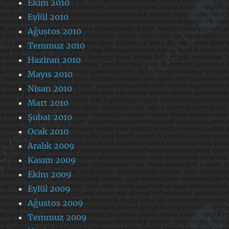
Ekim 2010
Eylül 2010
Ağustos 2010
Temmuz 2010
Haziran 2010
Mayıs 2010
Nisan 2010
Mart 2010
Şubat 2010
Ocak 2010
Aralık 2009
Kasım 2009
Ekim 2009
Eylül 2009
Ağustos 2009
Temmuz 2009