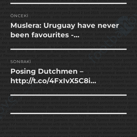
Yazı
ÖNCEKI
gezinmesi
Muslera: Uruguay have never
Önceki
yazı:
been favourites -…
SONRAKI
Posing Dutchmen –
Sonraki
yazı:
http://t.co/4FxIvX5C8i…