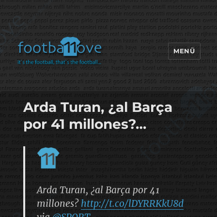
MENÜ
footbaLLove
Arda Turan, ¿al Barça
por 41 millones?…
Arda Turan, ¿al Barça por 41
millones?
http://t.co/lDYRRKkU8d
via
@SPORT