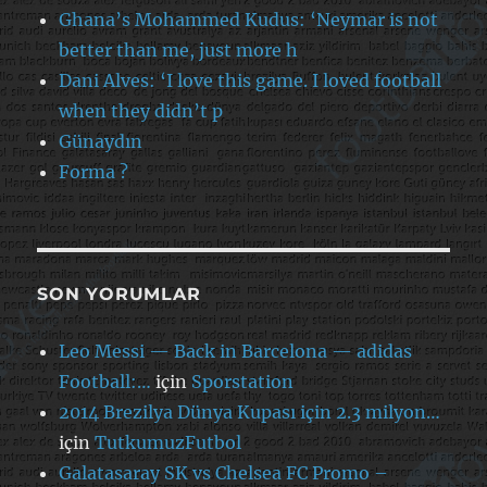
Ghana’s Mohammed Kudus: ‘Neymar is not
better than me, just more h
Dani Alves: ‘I love this game. I loved football
when they didn’t p
Günaydın
Forma ?
SON YORUMLAR
Leo Messi — Back in Barcelona — adidas
Football:…
için
Sporstation
2014 Brezilya Dünya Kupası için 2.3 milyon…
için
TutkumuzFutbol
Galatasaray SK vs Chelsea FC Promo –