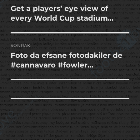
gezinmesi
Get a players’ eye view of
Önceki
yazı:
every World Cup stadium…
SONRAKI
Foto da efsane fotodakiler de
Sonraki
yazı:
#cannavaro #fowler…