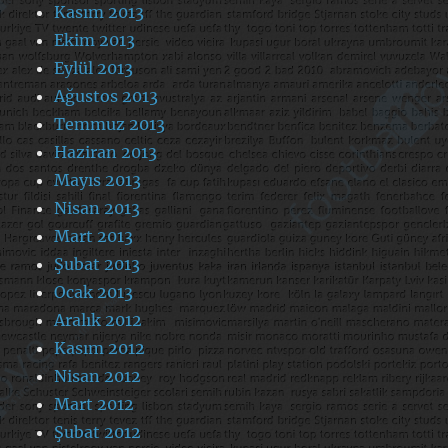
Kasım 2013
Ekim 2013
Eylül 2013
Ağustos 2013
Temmuz 2013
Haziran 2013
Mayıs 2013
Nisan 2013
Mart 2013
Şubat 2013
Ocak 2013
Aralık 2012
Kasım 2012
Nisan 2012
Mart 2012
Şubat 2012