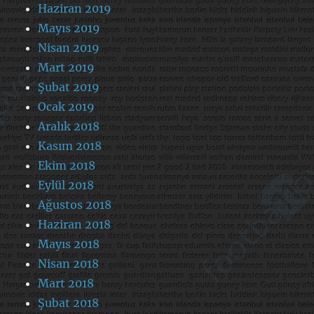
Haziran 2019
Mayıs 2019
Nisan 2019
Mart 2019
Şubat 2019
Ocak 2019
Aralık 2018
Kasım 2018
Ekim 2018
Eylül 2018
Ağustos 2018
Haziran 2018
Mayıs 2018
Nisan 2018
Mart 2018
Şubat 2018