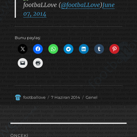
footbaLLove (
@footbaLLove
)
June
07, 2014
Bunu paylaş:
Yazar
Yayın
Kategoriler
footballove
7 Haziran 2014
Genel
tarihi
Yazı
ÖNCEKI