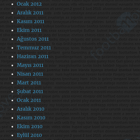
Ocak 2012
Aralık 2011
Kasım 2011
Ekim 2011
Ağustos 2011
Temmuz 2011
Haziran 2011
Mayıs 2011
Nisan 2011
Mart 2011
Şubat 2011
Ocak 2011
Aralık 2010
Kasım 2010
Ekim 2010
Eylül 2010