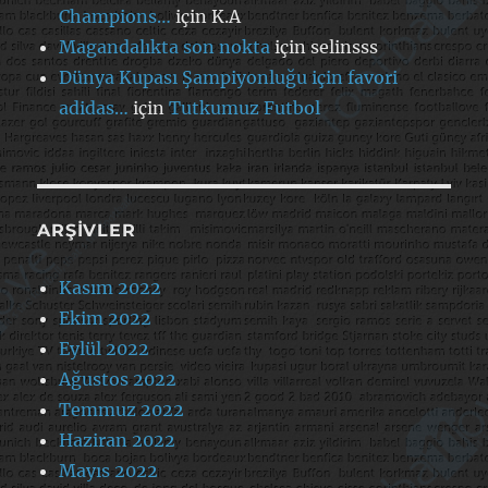
Champions…
için
K.A
Magandalıkta son nokta
için
selinsss
Dünya Kupası Şampiyonluğu için favori
adidas…
için
Tutkumuz Futbol
ARŞIVLER
Kasım 2022
Ekim 2022
Eylül 2022
Ağustos 2022
Temmuz 2022
Haziran 2022
Mayıs 2022