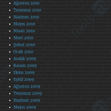
Ağustos 2010
Temmuz 2010
Haziran 2010
Mayıs 2010
Nisan 2010
Mart 2010
Şubat 2010
Ocak 2010
Aralık 2009
Kasım 2009
Ekim 2009
Eylül 2009
Ağustos 2009
Temmuz 2009
Haziran 2009
Mayıs 2009