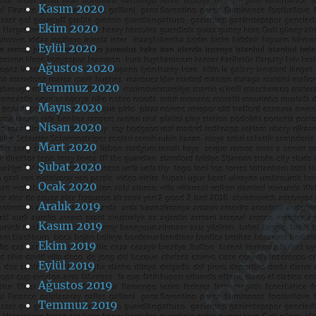
Kasım 2020
Ekim 2020
Eylül 2020
Ağustos 2020
Temmuz 2020
Mayıs 2020
Nisan 2020
Mart 2020
Şubat 2020
Ocak 2020
Aralık 2019
Kasım 2019
Ekim 2019
Eylül 2019
Ağustos 2019
Temmuz 2019