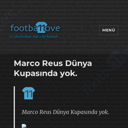
MENÜ
footbaLLove
Marco Reus Dünya
Kupasında yok.
Marco Reus Dünya Kupasında yok.