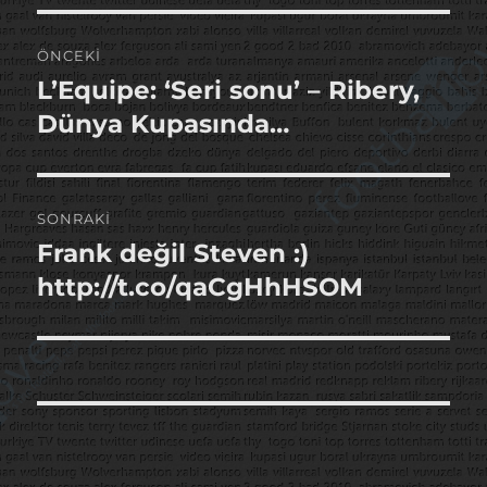
Yazı
ÖNCEKI
gezinmesi
L’Equipe: ‘Seri sonu’ – Ribery,
Önceki
yazı:
Dünya Kupasında…
SONRAKI
Frank değil Steven :)
Sonraki
yazı:
http://t.co/qaCgHhHSOM