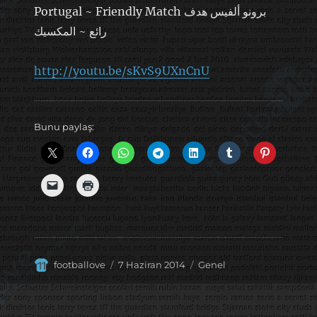
Portugal ~ Friendly Match برونو ألفيس هدف
رائع ~ المكسيك
http://youtu.be/sKvS9UXnCnU
Bunu paylaş:
Yazar
Yayın
Kategoriler
footballove
7 Haziran 2014
Genel
tarihi