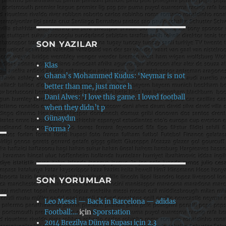
SON YAZILAR
Klas
Ghana’s Mohammed Kudus: ‘Neymar is not
better than me, just more h
Dani Alves: ‘I love this game. I loved football
when they didn’t p
Günaydın
Forma ?
SON YORUMLAR
Leo Messi — Back in Barcelona — adidas
Football:…
için
Sporstation
2014 Brezilya Dünya Kupası için 2.3