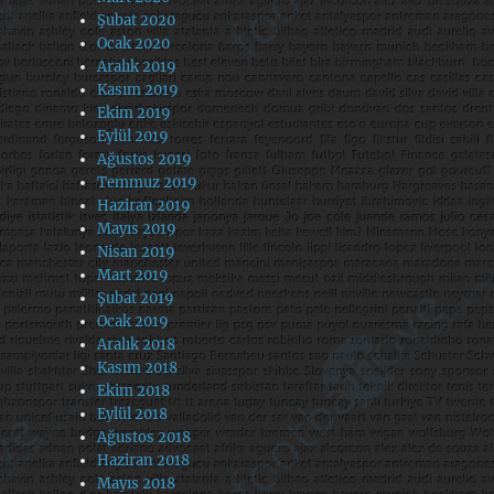
Şubat 2020
Ocak 2020
Aralık 2019
Kasım 2019
Ekim 2019
Eylül 2019
Ağustos 2019
Temmuz 2019
Haziran 2019
Mayıs 2019
Nisan 2019
Mart 2019
Şubat 2019
Ocak 2019
Aralık 2018
Kasım 2018
Ekim 2018
Eylül 2018
Ağustos 2018
Haziran 2018
Mayıs 2018