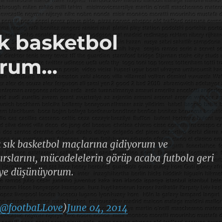
k basketbol
orum…
sık basketbol maçlarına gidiyorum ve
ırslarını, mücadelelerin görüp acaba futbola geri
ye düşünüyorum.
@footbaLLove
)
June 04, 2014