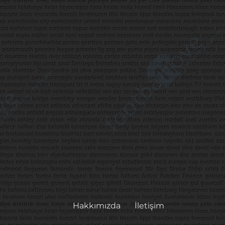
Hakkımızda
İletişim