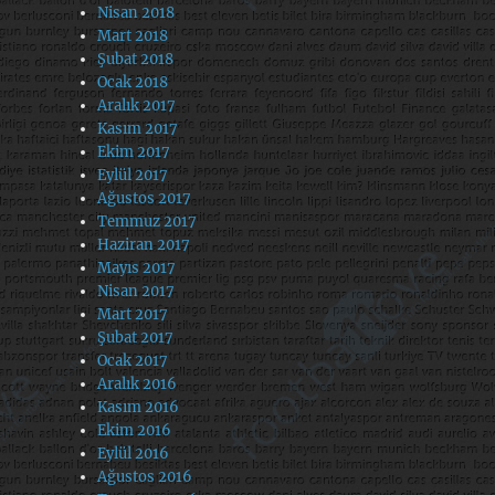
Nisan 2018
Mart 2018
Şubat 2018
Ocak 2018
Aralık 2017
Kasım 2017
Ekim 2017
Eylül 2017
Ağustos 2017
Temmuz 2017
Haziran 2017
Mayıs 2017
Nisan 2017
Mart 2017
Şubat 2017
Ocak 2017
Aralık 2016
Kasım 2016
Ekim 2016
Eylül 2016
Ağustos 2016