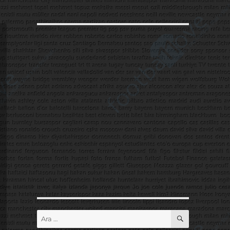
ARA
Ara: