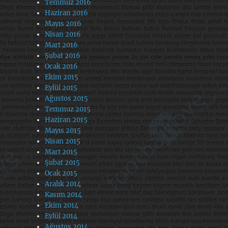
Temmuz 2016
Haziran 2016
Mayıs 2016
Nisan 2016
Mart 2016
Şubat 2016
Ocak 2016
Ekim 2015
Eylül 2015
Ağustos 2015
Temmuz 2015
Haziran 2015
Mayıs 2015
Nisan 2015
Mart 2015
Şubat 2015
Ocak 2015
Aralık 2014
Kasım 2014
Ekim 2014
Eylül 2014
Ağustos 2014