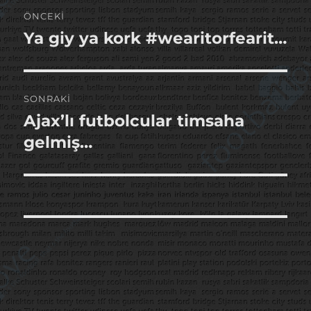
Yazı
ÖNCEKI
gezinmesi
Ya giy ya kork #wearitorfearit…
Önceki
yazı:
SONRAKI
Ajax’lı futbolcular timsaha
Sonraki
yazı:
gelmiş…