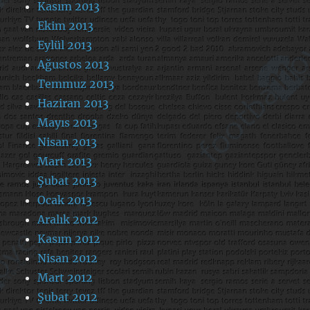
Kasım 2013
Ekim 2013
Eylül 2013
Ağustos 2013
Temmuz 2013
Haziran 2013
Mayıs 2013
Nisan 2013
Mart 2013
Şubat 2013
Ocak 2013
Aralık 2012
Kasım 2012
Nisan 2012
Mart 2012
Şubat 2012