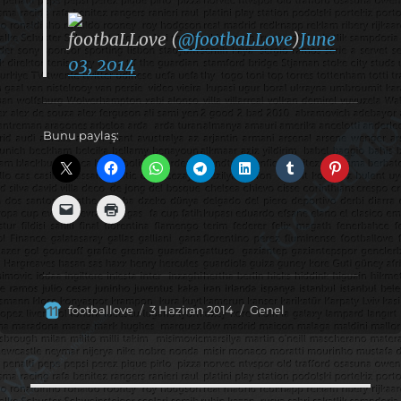
footbaLLove (
@footbaLLove
)
June
03, 2014
Bunu paylaş:
Yazar
Yayın
Kategoriler
footballove
3 Haziran 2014
Genel
tarihi