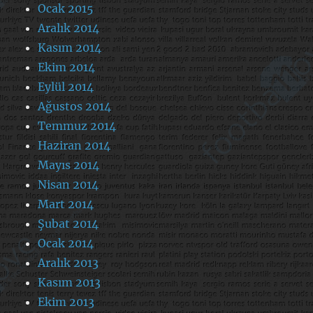
Ocak 2015
Aralık 2014
Kasım 2014
Ekim 2014
Eylül 2014
Ağustos 2014
Temmuz 2014
Haziran 2014
Mayıs 2014
Nisan 2014
Mart 2014
Şubat 2014
Ocak 2014
Aralık 2013
Kasım 2013
Ekim 2013