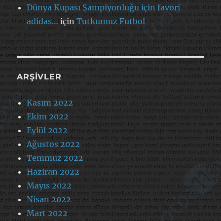
Dünya Kupası Şampiyonluğu için favori
adidas…
için
Tutkumuz Futbol
ARŞIVLER
Kasım 2022
Ekim 2022
Eylül 2022
Ağustos 2022
Temmuz 2022
Haziran 2022
Mayıs 2022
Nisan 2022
Mart 2022