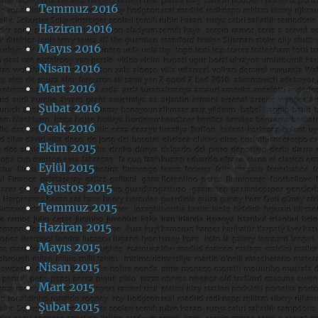
Temmuz 2016
Haziran 2016
Mayıs 2016
Nisan 2016
Mart 2016
Şubat 2016
Ocak 2016
Ekim 2015
Eylül 2015
Ağustos 2015
Temmuz 2015
Haziran 2015
Mayıs 2015
Nisan 2015
Mart 2015
Şubat 2015