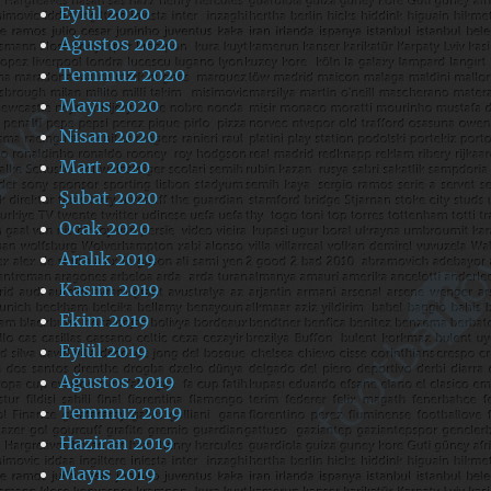
Eylül 2020
Ağustos 2020
Temmuz 2020
Mayıs 2020
Nisan 2020
Mart 2020
Şubat 2020
Ocak 2020
Aralık 2019
Kasım 2019
Ekim 2019
Eylül 2019
Ağustos 2019
Temmuz 2019
Haziran 2019
Mayıs 2019