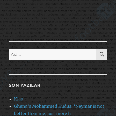
AR
Ara:
SON YAZILAR
Klas
Ghana’s Mohammed Kudus: ‘Neymar is not
better than me, just more h