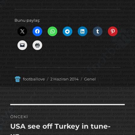
Bunu paylaş:
Yazar
Yayın
Kategoriler
footballove
2 Haziran 2014
Genel
tarihi
Yazı
ÖNCEKI
gezinmesi
USA see off Turkey in tune-
Önceki
yazı: