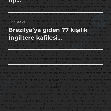
up…
SONRAKI
Brezilya’ya giden 77 kişilik
Sonraki
yazı:
İngiltere kafilesi…