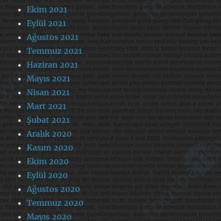
Ekim 2021
Eylül 2021
Ağustos 2021
Temmuz 2021
Haziran 2021
Mayıs 2021
Nisan 2021
Mart 2021
Şubat 2021
Aralık 2020
Kasım 2020
Ekim 2020
Eylül 2020
Ağustos 2020
Temmuz 2020
Mayıs 2020