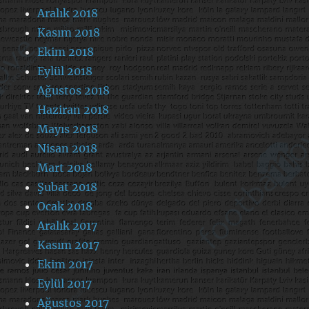
Aralık 2018
Kasım 2018
Ekim 2018
Eylül 2018
Ağustos 2018
Haziran 2018
Mayıs 2018
Nisan 2018
Mart 2018
Şubat 2018
Ocak 2018
Aralık 2017
Kasım 2017
Ekim 2017
Eylül 2017
Ağustos 2017