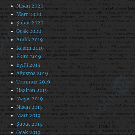
Nisan 2020
Mart 2020
Şubat 2020
Ocak 2020
Aralık 2019
Kasım 2019
Ekim 2019
Eylül 2019
Ağustos 2019
Temmuz 2019
Haziran 2019
Mayıs 2019
Nisan 2019
Mart 2019
Şubat 2019
Ocak 2019