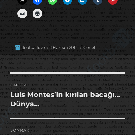
Yazar
Yayın
Kategoriler
footballove
1 Haziran 2014
Genel
tarihi
Yazı
ÖNCEKI
gezinmesi
Luis Montes’in kırılan bacağı…
Önceki
yazı:
Dünya…
SONRAKI