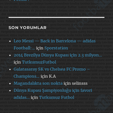
SON YORUMLAR
Leo Messi — Back in Barcelona — adidas
Football:…
için
Sporstation
2014 Brezilya Dünya Kupası için 2.3 milyon…
için
TutkumuzFutbol
Galatasaray SK vs Chelsea FC Promo –
Champions…
için
K.A
Magandalıkta son nokta
için
selinsss
Dünya Kupası Şampiyonluğu için favori
adidas…
için
Tutkumuz Futbol