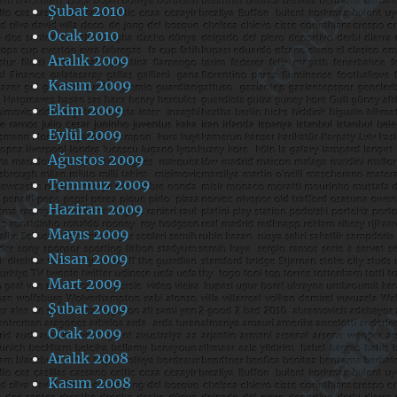
Şubat 2010
Ocak 2010
Aralık 2009
Kasım 2009
Ekim 2009
Eylül 2009
Ağustos 2009
Temmuz 2009
Haziran 2009
Mayıs 2009
Nisan 2009
Mart 2009
Şubat 2009
Ocak 2009
Aralık 2008
Kasım 2008