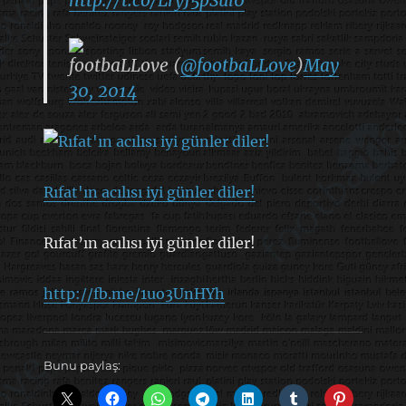
footbaLLove (
@footbaLLove
)
May
30, 2014
Rıfat'ın acılısı iyi günler diler!
Rıfat’ın acılısı iyi günler diler!
http://fb.me/1uo3UnHYh
Bunu paylaş: