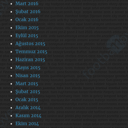
Mart 2016
Şubat 2016
Ocak 2016
Ekim 2015
Eylül 2015
Ağustos 2015
Temmuz 2015
Haziran 2015
Mayıs 2015
Nisan 2015
Mart 2015
Şubat 2015
Ocak 2015
Aralık 2014
Kasım 2014
Ekim 2014