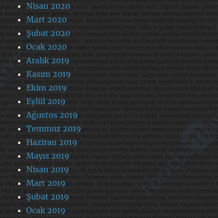
Nisan 2020
Mart 2020
Şubat 2020
Ocak 2020
Aralık 2019
Kasım 2019
Ekim 2019
Eylül 2019
Ağustos 2019
Temmuz 2019
Haziran 2019
Mayıs 2019
Nisan 2019
Mart 2019
Şubat 2019
Ocak 2019