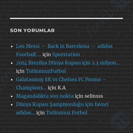
SON YORUMLAR
Leo Messi — Back in Barcelona — adidas
Football:…
için
Sporstation
2014 Brezilya Dünya Kupası için 2.3 milyon…
için
TutkumuzFutbol
Galatasaray SK vs Chelsea FC Promo –
Champions…
için
K.A
Magandalıkta son nokta
için
selinsss
Dünya Kupası Şampiyonluğu için favori
adidas…
için
Tutkumuz Futbol