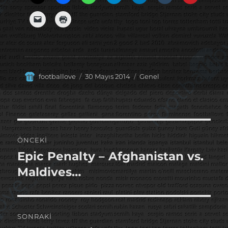
Yazar
Yayın
Kategoriler
footballove
30 Mayıs 2014
Genel
tarihi
Yazı
ÖNCEKI
gezinmesi
Epic Penalty – Afghanistan vs.
Önceki
yazı:
Maldives…
SONRAKI