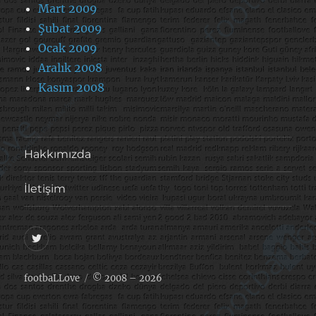
Mart 2009
Şubat 2009
Ocak 2009
Aralık 2008
Kasım 2008
Hakkımızda
İletişim
@footballove
footbaLLove
© 2008 – 2026