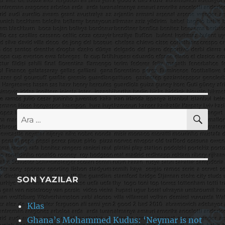
AR
Ara:
SON YAZILAR
Klas
Ghana’s Mohammed Kudus: ‘Neymar is not