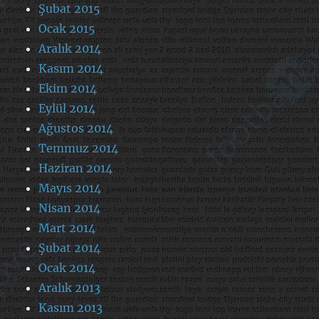
Şubat 2015
Ocak 2015
Aralık 2014
Kasım 2014
Ekim 2014
Eylül 2014
Ağustos 2014
Temmuz 2014
Haziran 2014
Mayıs 2014
Nisan 2014
Mart 2014
Şubat 2014
Ocak 2014
Aralık 2013
Kasım 2013