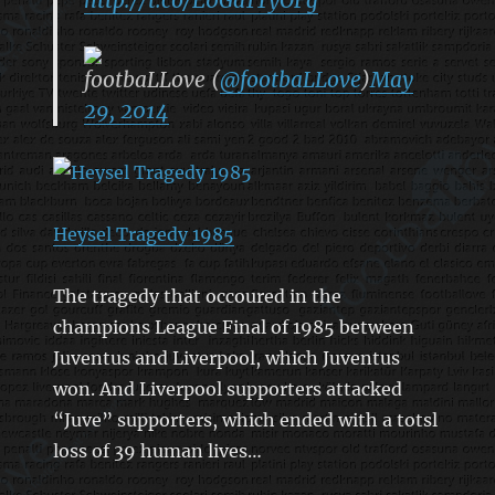
footbaLLove (
@footbaLLove
)
May
29, 2014
Heysel Tragedy 1985
The tragedy that occoured in the
champions League Final of 1985 between
Juventus and Liverpool, which Juventus
won. And Liverpool supporters attacked
“Juve” supporters, which ended with a totsl
loss of 39 human lives…