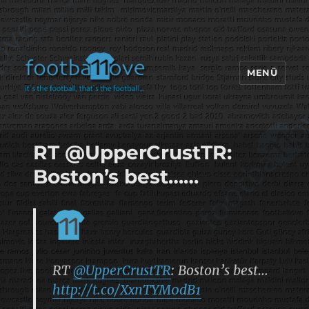
MENÜ
footbaLLove
RT @UpperCrustTR:
Boston’s best……
RT
@UpperCrustTR
: Boston’s best…
http://t.co/XxnTYM0dB1