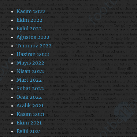
Kasım 2022
Ekim 2022
Eylül 2022
Ağustos 2022
Temmuz 2022
Haziran 2022
Mayıs 2022
Nisan 2022
Mart 2022
Şubat 2022
Ocak 2022
Aralık 2021
Kasım 2021
Ekim 2021
Eylül 2021