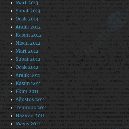
Mart 2013
Şubat 2013
Ocak 2013
Aralık 2012
Kasım 2012
Nisan 2012
Mart 2012
Şubat 2012
Ocak 2012
Aralık 2011
Kasım 2011
Ekim 2011
Ağustos 2011
Temmuz 2011
Haziran 2011
Mayıs 2011