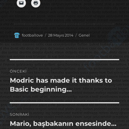
Yazar
Yayın
Kategoriler
footballove
28 Mayıs 2014
Genel
tarihi
Yazı
ÖNCEKI
gezinmesi
Modric has made it thanks to
Önceki
yazı:
Basic beginning…
SONRAKI
Mario, başbakanın ensesinde…
Sonraki