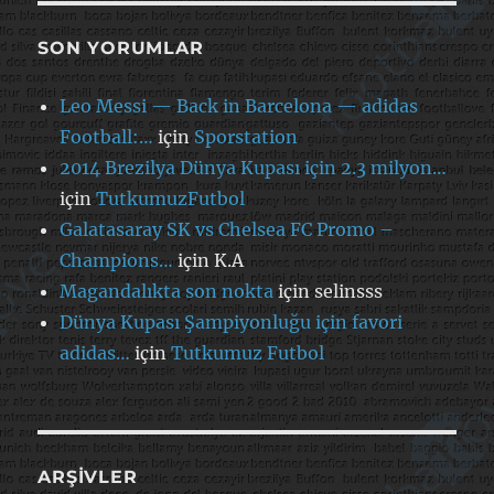
SON YORUMLAR
Leo Messi — Back in Barcelona — adidas
Football:…
için
Sporstation
2014 Brezilya Dünya Kupası için 2.3 milyon…
için
TutkumuzFutbol
Galatasaray SK vs Chelsea FC Promo –
Champions…
için
K.A
Magandalıkta son nokta
için
selinsss
Dünya Kupası Şampiyonluğu için favori
adidas…
için
Tutkumuz Futbol
ARŞIVLER