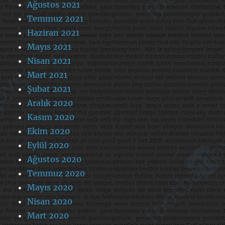
Ağustos 2021
Temmuz 2021
Haziran 2021
Mayıs 2021
Nisan 2021
Mart 2021
Şubat 2021
Aralık 2020
Kasım 2020
Ekim 2020
Eylül 2020
Ağustos 2020
Temmuz 2020
Mayıs 2020
Nisan 2020
Mart 2020