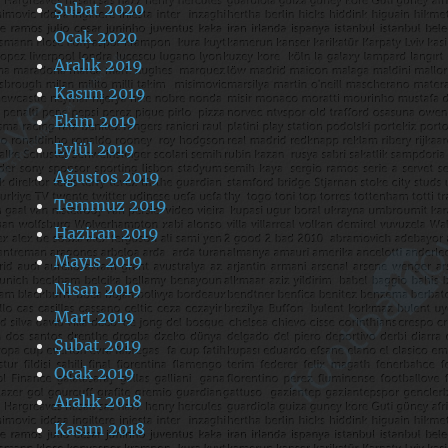
Şubat 2020
Ocak 2020
Aralık 2019
Kasım 2019
Ekim 2019
Eylül 2019
Ağustos 2019
Temmuz 2019
Haziran 2019
Mayıs 2019
Nisan 2019
Mart 2019
Şubat 2019
Ocak 2019
Aralık 2018
Kasım 2018