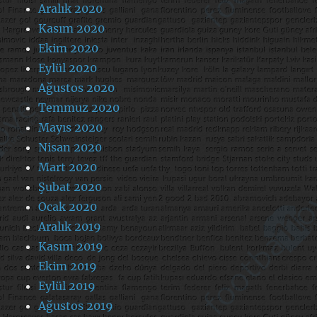
Aralık 2020
Kasım 2020
Ekim 2020
Eylül 2020
Ağustos 2020
Temmuz 2020
Mayıs 2020
Nisan 2020
Mart 2020
Şubat 2020
Ocak 2020
Aralık 2019
Kasım 2019
Ekim 2019
Eylül 2019
Ağustos 2019