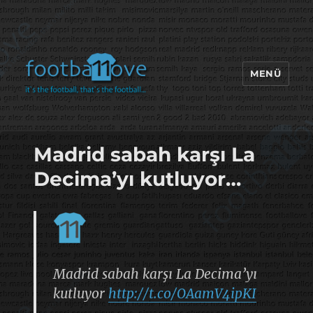
MENÜ
footbaLLove
Madrid sabah karşı La
Decima’yı kutluyor…
Madrid sabah karşı La Decima’yı
kutluyor
http://t.co/OAamV4ipKI