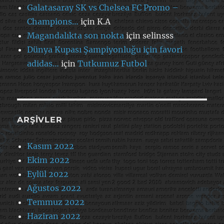
Galatasaray SK vs Chelsea FC Promo –
Champions…
için
K.A
Magandalıkta son nokta
için
selinsss
Dünya Kupası Şampiyonluğu için favori
adidas…
için
Tutkumuz Futbol
ARŞIVLER
Kasım 2022
Ekim 2022
Eylül 2022
Ağustos 2022
Temmuz 2022
Haziran 2022