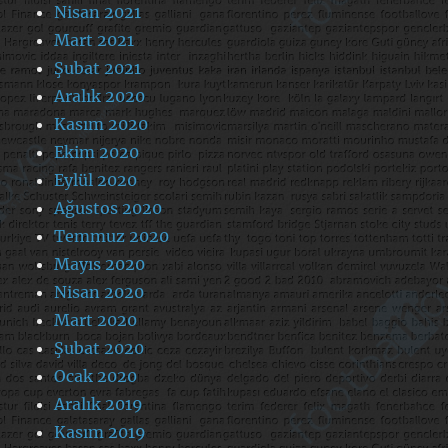
Nisan 2021
Mart 2021
Şubat 2021
Aralık 2020
Kasım 2020
Ekim 2020
Eylül 2020
Ağustos 2020
Temmuz 2020
Mayıs 2020
Nisan 2020
Mart 2020
Şubat 2020
Ocak 2020
Aralık 2019
Kasım 2019