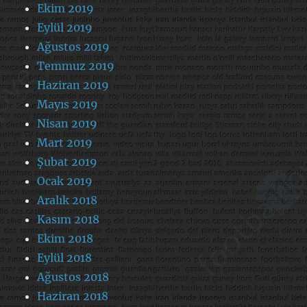
Ekim 2019
Eylül 2019
Ağustos 2019
Temmuz 2019
Haziran 2019
Mayıs 2019
Nisan 2019
Mart 2019
Şubat 2019
Ocak 2019
Aralık 2018
Kasım 2018
Ekim 2018
Eylül 2018
Ağustos 2018
Haziran 2018