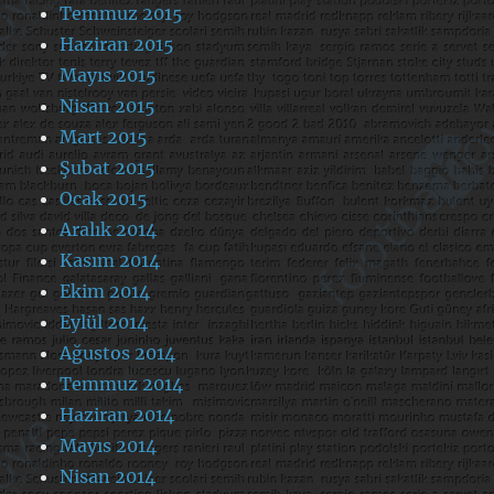
Temmuz 2015
Haziran 2015
Mayıs 2015
Nisan 2015
Mart 2015
Şubat 2015
Ocak 2015
Aralık 2014
Kasım 2014
Ekim 2014
Eylül 2014
Ağustos 2014
Temmuz 2014
Haziran 2014
Mayıs 2014
Nisan 2014