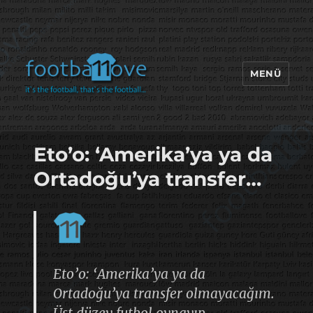
MENÜ
footbaLLove
Eto’o: ‘Amerika’ya ya da
Ortadoğu’ya transfer…
Eto’o: ‘Amerika’ya ya da
Ortadoğu’ya transfer olmayacağım.
Üst düzey futbol oynayıp