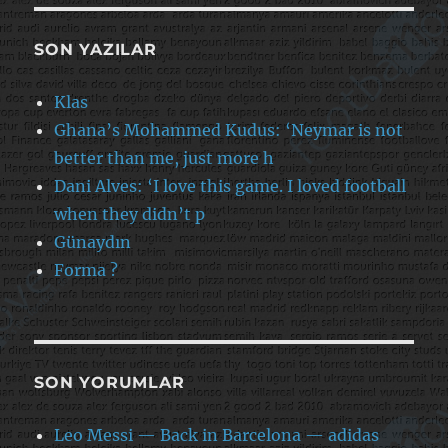
SON YAZILAR
Klas
Ghana’s Mohammed Kudus: ‘Neymar is not
better than me, just more h
Dani Alves: ‘I love this game. I loved football
when they didn’t p
Günaydın
Forma ?
SON YORUMLAR
Leo Messi — Back in Barcelona — adidas