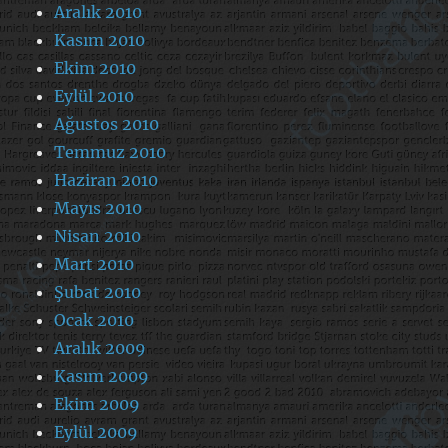
Aralık 2010
Kasım 2010
Ekim 2010
Eylül 2010
Ağustos 2010
Temmuz 2010
Haziran 2010
Mayıs 2010
Nisan 2010
Mart 2010
Şubat 2010
Ocak 2010
Aralık 2009
Kasım 2009
Ekim 2009
Eylül 2009