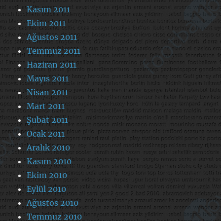
Kasım 2011
Ekim 2011
Ağustos 2011
Temmuz 2011
Haziran 2011
Mayıs 2011
Nisan 2011
Mart 2011
Şubat 2011
Ocak 2011
Aralık 2010
Kasım 2010
Ekim 2010
Eylül 2010
Ağustos 2010
Temmuz 2010