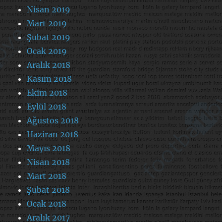
Nisan 2019
Mart 2019
Şubat 2019
Ocak 2019
Aralık 2018
Kasım 2018
Ekim 2018
Eylül 2018
Ağustos 2018
Haziran 2018
Mayıs 2018
Nisan 2018
Mart 2018
Şubat 2018
Ocak 2018
Aralık 2017