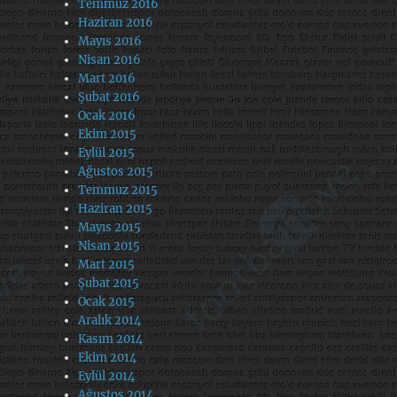
Temmuz 2016
Haziran 2016
Mayıs 2016
Nisan 2016
Mart 2016
Şubat 2016
Ocak 2016
Ekim 2015
Eylül 2015
Ağustos 2015
Temmuz 2015
Haziran 2015
Mayıs 2015
Nisan 2015
Mart 2015
Şubat 2015
Ocak 2015
Aralık 2014
Kasım 2014
Ekim 2014
Eylül 2014
Ağustos 2014