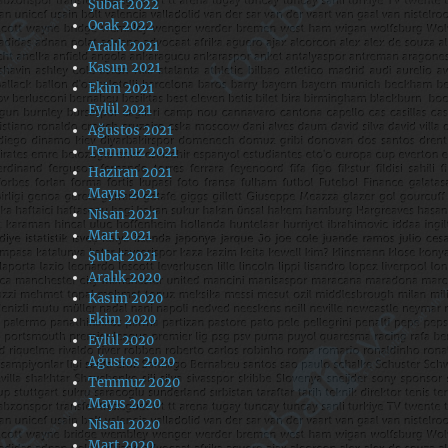
Şubat 2022
Ocak 2022
Aralık 2021
Kasım 2021
Ekim 2021
Eylül 2021
Ağustos 2021
Temmuz 2021
Haziran 2021
Mayıs 2021
Nisan 2021
Mart 2021
Şubat 2021
Aralık 2020
Kasım 2020
Ekim 2020
Eylül 2020
Ağustos 2020
Temmuz 2020
Mayıs 2020
Nisan 2020
Mart 2020