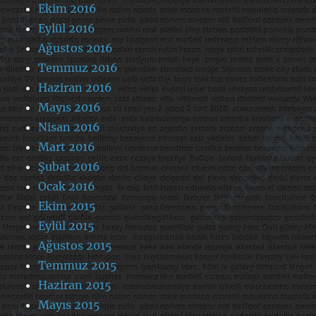
Ekim 2016
Eylül 2016
Ağustos 2016
Temmuz 2016
Haziran 2016
Mayıs 2016
Nisan 2016
Mart 2016
Şubat 2016
Ocak 2016
Ekim 2015
Eylül 2015
Ağustos 2015
Temmuz 2015
Haziran 2015
Mayıs 2015