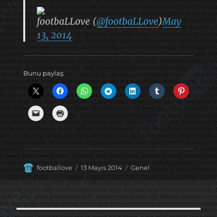
footbaLLove (
@footbaLLove
)
May
13, 2014
Bunu paylaş:
Yazar
Yayın
Kategoriler
footballove
13 Mayıs 2014
Genel
tarihi