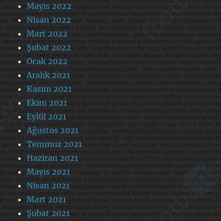
Mayıs 2022
Nisan 2022
Mart 2022
Şubat 2022
Ocak 2022
Aralık 2021
Kasım 2021
Ekim 2021
Eylül 2021
Ağustos 2021
Temmuz 2021
Haziran 2021
Mayıs 2021
Nisan 2021
Mart 2021
Şubat 2021