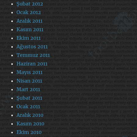
Şubat 2012
Ocak 2012
Aralık 2011
Kasım 2011
Ekim 2011
Ağustos 2011
Temmuz 2011
Haziran 2011
Mayıs 2011
Nisan 2011
Mart 2011
Şubat 2011
Ocak 2011
Aralık 2010
Kasım 2010
Ekim 2010