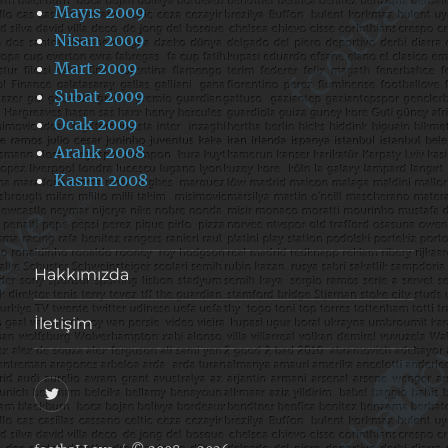
Mayıs 2009
Nisan 2009
Mart 2009
Şubat 2009
Ocak 2009
Aralık 2008
Kasım 2008
Hakkımızda
İletişim
@footballove