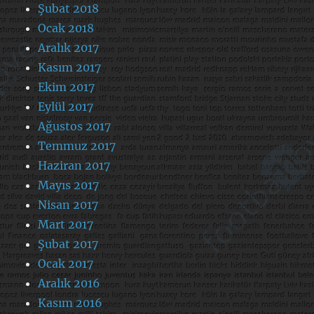
Şubat 2018
Ocak 2018
Aralık 2017
Kasım 2017
Ekim 2017
Eylül 2017
Ağustos 2017
Temmuz 2017
Haziran 2017
Mayıs 2017
Nisan 2017
Mart 2017
Şubat 2017
Ocak 2017
Aralık 2016
Kasım 2016