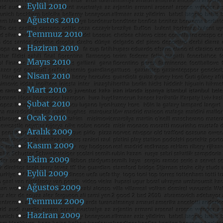
Eylül 2010
Ağustos 2010
Temmuz 2010
Haziran 2010
Mayıs 2010
Nisan 2010
Mart 2010
Şubat 2010
Ocak 2010
Aralık 2009
Kasım 2009
Ekim 2009
Eylül 2009
Ağustos 2009
Temmuz 2009
Haziran 2009