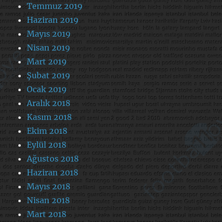
Temmuz 2019
Haziran 2019
Mayıs 2019
Nisan 2019
Mart 2019
Şubat 2019
Ocak 2019
Aralık 2018
Kasım 2018
Ekim 2018
Eylül 2018
Ağustos 2018
Haziran 2018
Mayıs 2018
Nisan 2018
Mart 2018