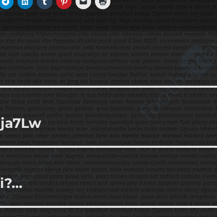
Eja7Lw
mi?…