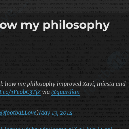
 how my philosophy
l: how my philosophy improved Xavi, Iniesta and
/t.co/1FeobC3TjZ
via
@guardian
@footbaLLove
)
May 13, 2014