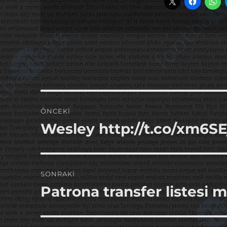
Yazı
ÖNCEKI
gezinmesi
Wesley http://t.co/xm6S
Önceki
yazı:
SONRAKI
Patrona transfer listesi 
Sonraki
yazı: