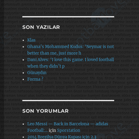
SON YAZILAR
Klas
Ghana’s Mohammed Kudus: ‘Neymar is not
better than me, just more h
Dani Alves: ‘I love this game. I loved football
when they didn’t p
Günaydın
Forma ?
SON YORUMLAR
Leo Messi — Back in Barcelona — adidas
Football:…
için
Sporstation
2014 Brezilya Dünya Kupası için 2.3