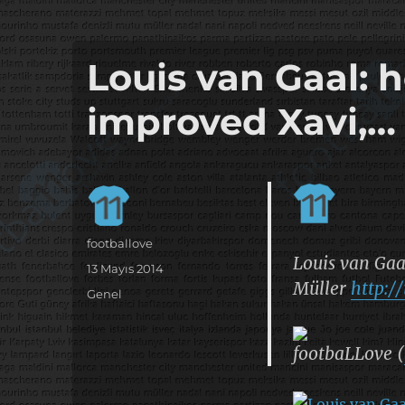
it's the football, that's the football…
footbaLLove
Louis van Gaal:
improved Xavi,…
Yazar
footballove
Louis van Gaa
Yayın
13 Mayıs 2014
Müller
http:/
tarihi
Kategoriler
Genel
footbaLLove (