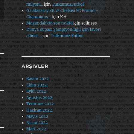
milyon…
için
TutkumuzFutbol
Galatasaray SK vs Chelsea FC Promo –
Champions…
için
K.A
Magandalıkta son nokta
için
selinsss
Dünya Kupası Şampiyonluğu için favori
adidas…
için
Tutkumuz Futbol
ARŞIVLER
Kasım 2022
Ekim 2022
Eylül 2022
Ağustos 2022
Temmuz 2022
Haziran 2022
Mayıs 2022
Nisan 2022
Mart 2022