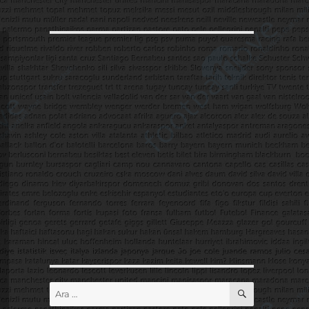
ARA
Ara: