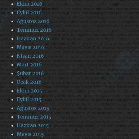
Ekim 2016
Eylül 2016
Ağustos 2016
Temmuz 2016
Haziran 2016
Mayıs 2016
Nisan 2016
Mart 2016
Şubat 2016
Ocak 2016
Ekim 2015
Eylül 2015
Ağustos 2015
Temmuz 2015
Haziran 2015
Mayıs 2015