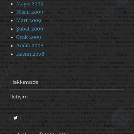
Mayıs 2009
Nisan 2009
Mart 2009
Şubat 2009
Ocak 2009
Aralık 2008
Kasım 2008
Hakkımızda
İletişim
@footballove