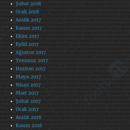
Şubat 2018
Ocak 2018
Aralık 2017
Kasım 2017
Ekim 2017
Eylül 2017
Ağustos 2017
Temmuz 2017
Haziran 2017
Mayıs 2017
Nisan 2017
Mart 2017
Şubat 2017
Ocak 2017
Aralık 2016
Kasım 2016