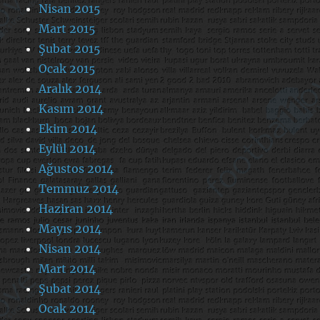
Nisan 2015
Mart 2015
Şubat 2015
Ocak 2015
Aralık 2014
Kasım 2014
Ekim 2014
Eylül 2014
Ağustos 2014
Temmuz 2014
Haziran 2014
Mayıs 2014
Nisan 2014
Mart 2014
Şubat 2014
Ocak 2014