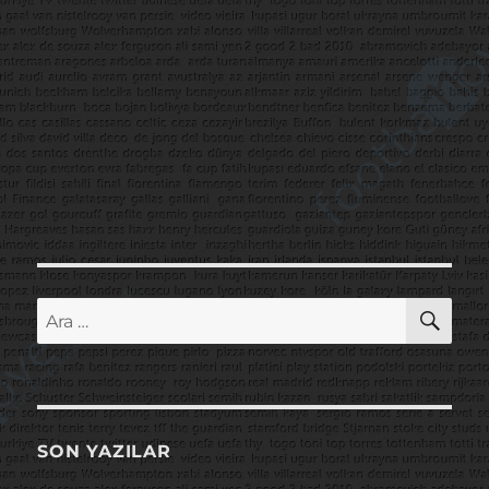
AR
Ara:
SON YAZILAR