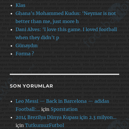
Klas
Ghana’s Mohammed Kudus: ‘Neymar is not
better than me, just more h
Dani Alves: ‘I love this game. I loved football
when they didn’t p
Günaydın
Forma ?
SON YORUMLAR
Leo Messi — Back in Barcelona — adidas
Football:…
için
Sporstation
2014 Brezilya Dünya Kupası için 2.3 milyon…
için
TutkumuzFutbol