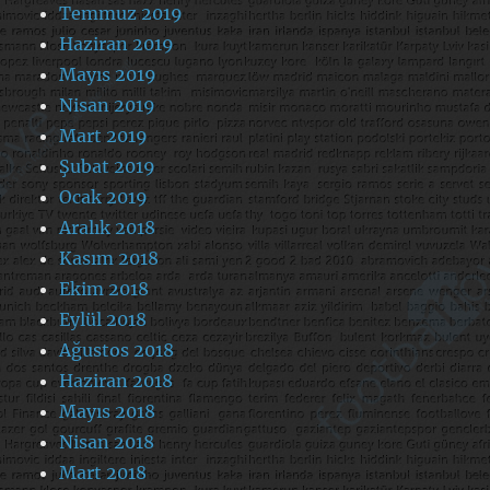
Temmuz 2019
Haziran 2019
Mayıs 2019
Nisan 2019
Mart 2019
Şubat 2019
Ocak 2019
Aralık 2018
Kasım 2018
Ekim 2018
Eylül 2018
Ağustos 2018
Haziran 2018
Mayıs 2018
Nisan 2018
Mart 2018