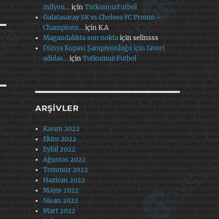
milyon…
için
TutkumuzFutbol
Galatasaray SK vs Chelsea FC Promo –
Champions…
için
K.A
Magandalıkta son nokta
için
selinsss
Dünya Kupası Şampiyonluğu için favori
adidas…
için
Tutkumuz Futbol
ARŞIVLER
Kasım 2022
Ekim 2022
Eylül 2022
Ağustos 2022
Temmuz 2022
Haziran 2022
Mayıs 2022
Nisan 2022
Mart 2022