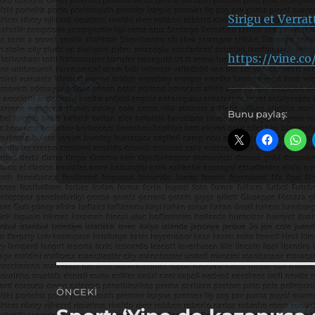
Sirigu et Verrat
https://vine.
Bunu paylaş:
Yazı
ÖNCEKI
gezinmesi
Önceki