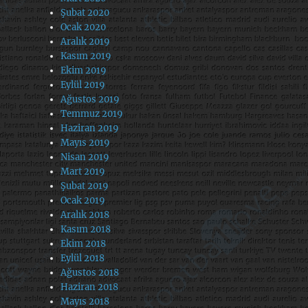
Şubat 2020
Ocak 2020
Aralık 2019
Kasım 2019
Ekim 2019
Eylül 2019
Ağustos 2019
Temmuz 2019
Haziran 2019
Mayıs 2019
Nisan 2019
Mart 2019
Şubat 2019
Ocak 2019
Aralık 2018
Kasım 2018
Ekim 2018
Eylül 2018
Ağustos 2018
Haziran 2018
Mayıs 2018