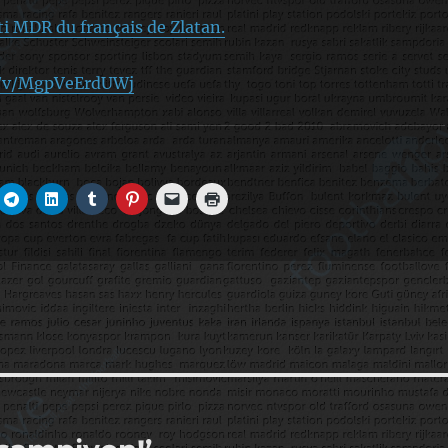
ti MDR du français de Zlatan.
co/v/MgpVeErdUWj