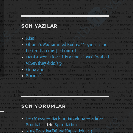
SON YAZILAR
Klas
Ghana’s Mohammed Kudus: ‘Neymar is not
better than me, just more h
Dani Alves: ‘I love this game. I loved football
when they didn’t p
Günaydın
Forma ?
SON YORUMLAR
Leo Messi — Back in Barcelona — adidas
Football:…
için
Sporstation
2014 Brezilya Dünya Kupası için 2.3