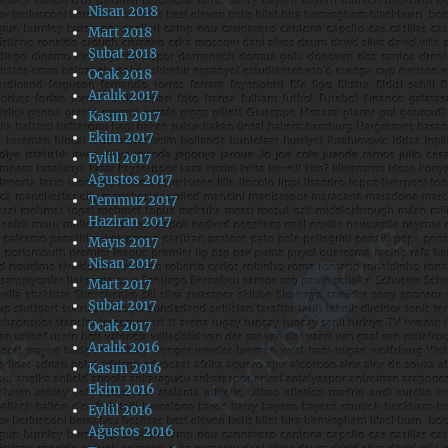
Nisan 2018
Mart 2018
Şubat 2018
Ocak 2018
Aralık 2017
Kasım 2017
Ekim 2017
Eylül 2017
Ağustos 2017
Temmuz 2017
Haziran 2017
Mayıs 2017
Nisan 2017
Mart 2017
Şubat 2017
Ocak 2017
Aralık 2016
Kasım 2016
Ekim 2016
Eylül 2016
Ağustos 2016