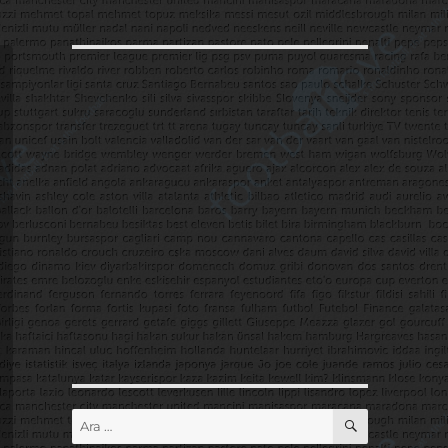
ARA
Ara: