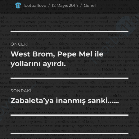
Yazar
Yayın
Kategoriler
footballove
12 Mayıs 2014
Genel
tarihi
Yazı
ÖNCEKI
gezinmesi
West Brom, Pepe Mel ile
Önceki
yazı:
yollarını ayırdı.
SONRAKI
Zabaleta’ya inanmış sanki……
Sonraki
yazı: