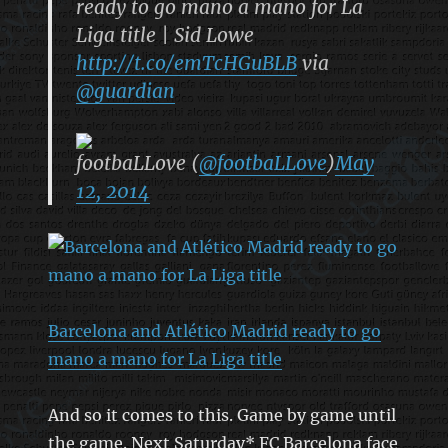
ready to go mano a mano for La
Liga title | Sid Lowe
http://t.co/emTcHGuBLB
via
@guardian
footbaLLove (
@footbaLLove
)
May
12, 2014
Barcelona and Atlético Madrid ready to go
mano a mano for La Liga title
And so it comes to this. Game by game until
the game. Next Saturday* FC Barcelona face