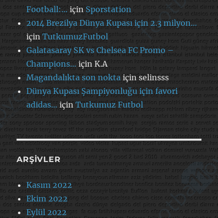
Football:…
için
Sporstation
2014 Brezilya Dünya Kupası için 2.3 milyon…
için
TutkumuzFutbol
Galatasaray SK vs Chelsea FC Promo –
Champions…
için
K.A
Magandalıkta son nokta
için
selinsss
Dünya Kupası Şampiyonluğu için favori
adidas…
için
Tutkumuz Futbol
ARŞIVLER
Kasım 2022
Ekim 2022
Eylül 2022