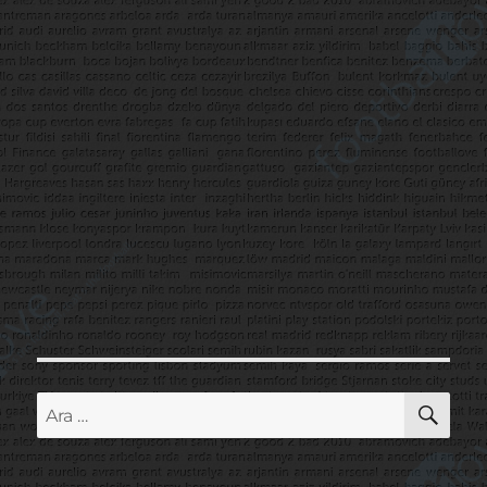
AR
Ara: