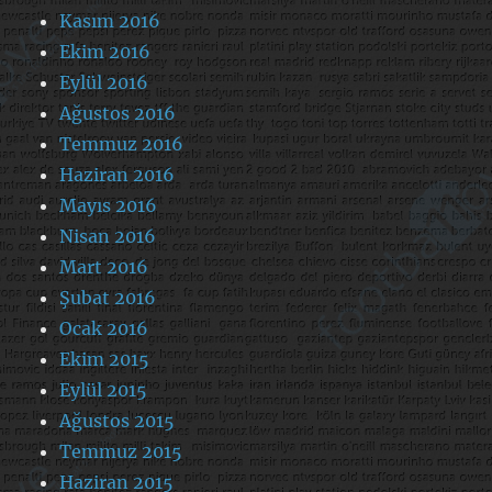
Kasım 2016
Ekim 2016
Eylül 2016
Ağustos 2016
Temmuz 2016
Haziran 2016
Mayıs 2016
Nisan 2016
Mart 2016
Şubat 2016
Ocak 2016
Ekim 2015
Eylül 2015
Ağustos 2015
Temmuz 2015
Haziran 2015