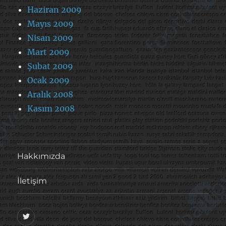
Haziran 2009
Mayıs 2009
Nisan 2009
Mart 2009
Şubat 2009
Ocak 2009
Aralık 2008
Kasım 2008
Hakkımızda
İletişim
@footballove