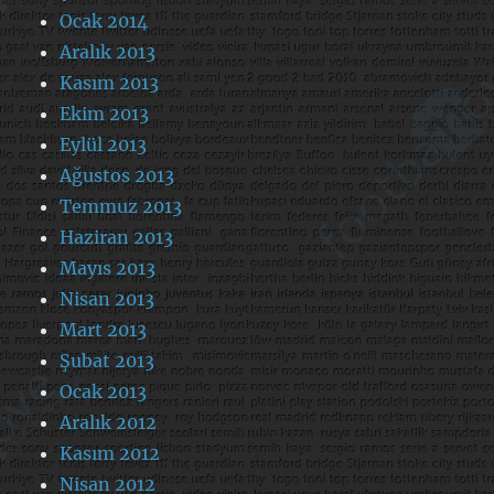
Ocak 2014
Aralık 2013
Kasım 2013
Ekim 2013
Eylül 2013
Ağustos 2013
Temmuz 2013
Haziran 2013
Mayıs 2013
Nisan 2013
Mart 2013
Şubat 2013
Ocak 2013
Aralık 2012
Kasım 2012
Nisan 2012