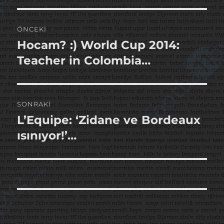
Yazı
ÖNCEKI
gezinmesi
Hocam? :) World Cup 2014:
Önceki
yazı:
Teacher in Colombia…
SONRAKI
L’Equipe: ‘Zidane ve Bordeaux
Sonraki
yazı:
ısınıyor!’…