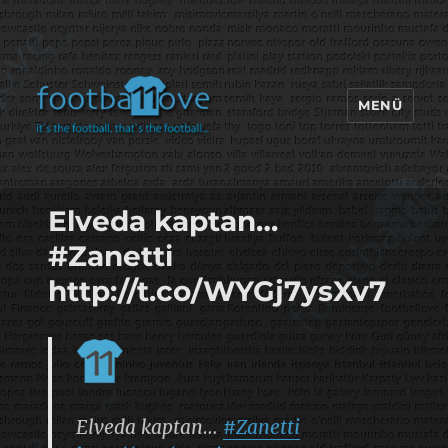
MENÜ
footbaLLove
Elveda kaptan…
#Zanetti
http://t.co/WYGj7ysXv7
Elveda kaptan…
#Zanetti