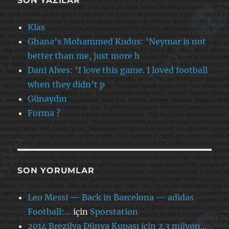
SON YAZILAR
Klas
Ghana’s Mohammed Kudus: ‘Neymar is not
better than me, just more h
Dani Alves: ‘I love this game. I loved football
when they didn’t p
Günaydın
Forma ?
SON YORUMLAR
Leo Messi — Back in Barcelona — adidas
Football:…
için
Sporstation
2014 Brezilya Dünya Kupası için 2.3 milyon…