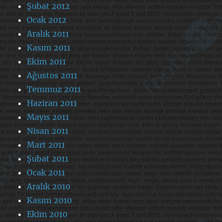
Şubat 2012
Ocak 2012
Aralık 2011
Kasım 2011
Ekim 2011
Ağustos 2011
Temmuz 2011
Haziran 2011
Mayıs 2011
Nisan 2011
Mart 2011
Şubat 2011
Ocak 2011
Aralık 2010
Kasım 2010
Ekim 2010