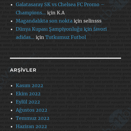
Galatasaray SK vs Chelsea FC Promo –
Champions…
için
K.A
Magandalıkta son nokta
için
selinsss
Dünya Kupası Şampiyonluğu için favori
adidas…
için
Tutkumuz Futbol
ARŞIVLER
Kasım 2022
Ekim 2022
Eylül 2022
Ağustos 2022
Temmuz 2022
Haziran 2022