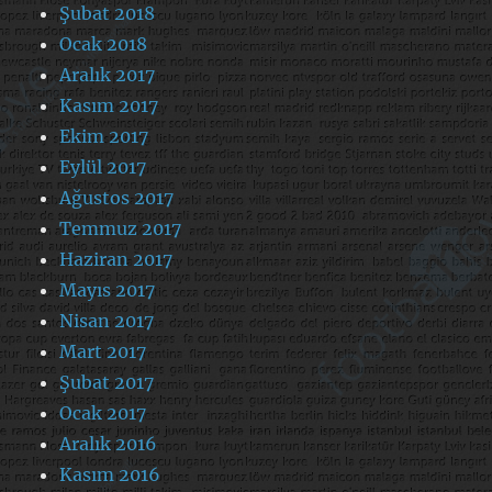
Şubat 2018
Ocak 2018
Aralık 2017
Kasım 2017
Ekim 2017
Eylül 2017
Ağustos 2017
Temmuz 2017
Haziran 2017
Mayıs 2017
Nisan 2017
Mart 2017
Şubat 2017
Ocak 2017
Aralık 2016
Kasım 2016