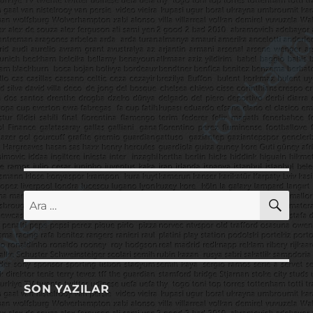
AR
Ara:
SON YAZILAR