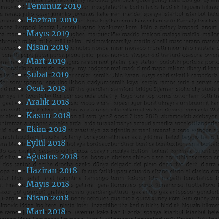
Temmuz 2019
Haziran 2019
Mayıs 2019
Nisan 2019
Mart 2019
Şubat 2019
Ocak 2019
Aralık 2018
Kasım 2018
Ekim 2018
Eylül 2018
Ağustos 2018
Haziran 2018
Mayıs 2018
Nisan 2018
Mart 2018