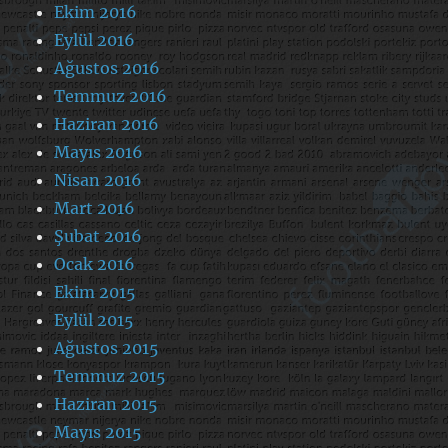
Ekim 2016
Eylül 2016
Ağustos 2016
Temmuz 2016
Haziran 2016
Mayıs 2016
Nisan 2016
Mart 2016
Şubat 2016
Ocak 2016
Ekim 2015
Eylül 2015
Ağustos 2015
Temmuz 2015
Haziran 2015
Mayıs 2015