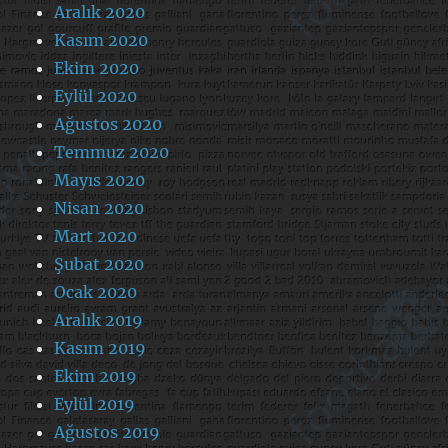
Aralık 2020
Kasım 2020
Ekim 2020
Eylül 2020
Ağustos 2020
Temmuz 2020
Mayıs 2020
Nisan 2020
Mart 2020
Şubat 2020
Ocak 2020
Aralık 2019
Kasım 2019
Ekim 2019
Eylül 2019
Ağustos 2019