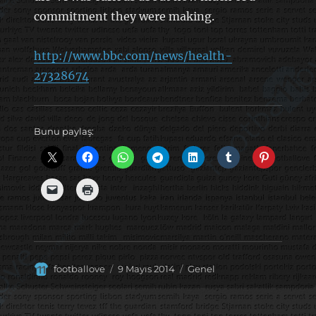
commitment they were making.
http://www.bbc.com/news/health-
27328674
Bunu paylaş:
Yazar
Yayın
Kategoriler
footballove
9 Mayıs 2014
Genel
tarihi