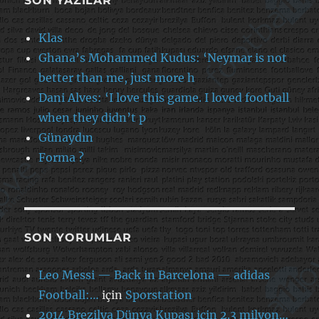
SON YAZILAR
Klas
Ghana’s Mohammed Kudus: ‘Neymar is not
better than me, just more h
Dani Alves: ‘I love this game. I loved football
when they didn’t p
Günaydın
Forma ?
SON YORUMLAR
Leo Messi — Back in Barcelona — adidas
Football:…
için
Sporstation
2014 Brezilya Dünya Kupası için 2.3 milyon…