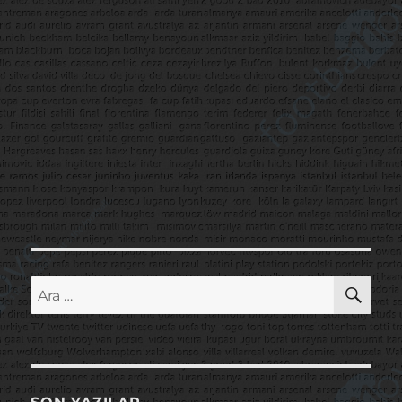
AR
Ara: