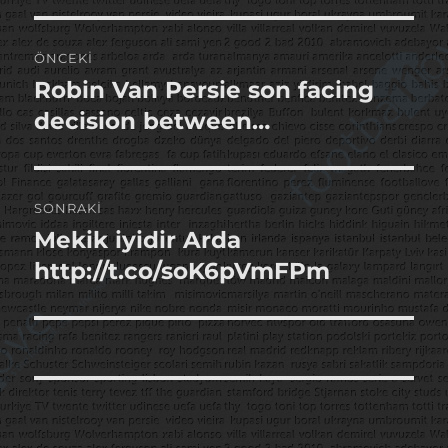
Yazı
ÖNCEKI
gezinmesi
Robin Van Persie son facing
Önceki
yazı:
decision between…
SONRAKI
Mekik iyidir Arda
Sonraki
yazı:
http://t.co/soK6pVmFPm