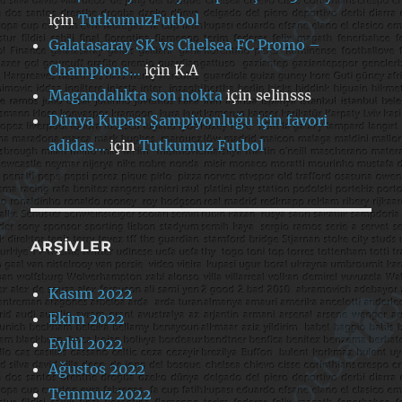
için
TutkumuzFutbol
Galatasaray SK vs Chelsea FC Promo –
Champions…
için
K.A
Magandalıkta son nokta
için
selinsss
Dünya Kupası Şampiyonluğu için favori
adidas…
için
Tutkumuz Futbol
ARŞIVLER
Kasım 2022
Ekim 2022
Eylül 2022
Ağustos 2022
Temmuz 2022