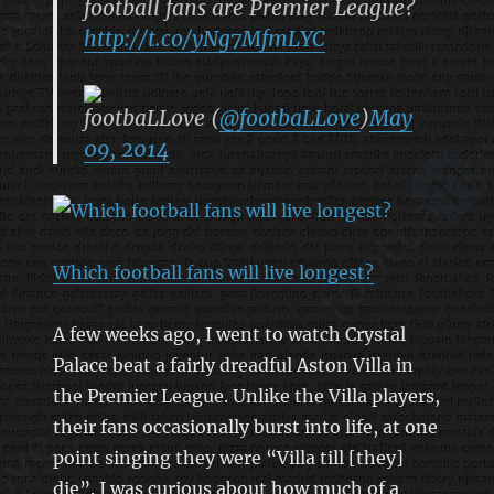
football fans are Premier League?
http://t.co/yNg7MfmLYC
footbaLLove (
@footbaLLove
)
May
09, 2014
Which football fans will live longest?
A few weeks ago, I went to watch Crystal
Palace beat a fairly dreadful Aston Villa in
the Premier League. Unlike the Villa players,
their fans occasionally burst into life, at one
point singing they were “Villa till [they]
die”. I was curious about how much of a